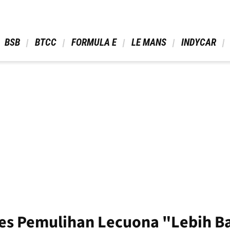
 BSB 
 BTCC 
 FORMULA E 
 LE MANS 
 INDYCAR 
s Pemulihan Lecuona "Lebih Bai