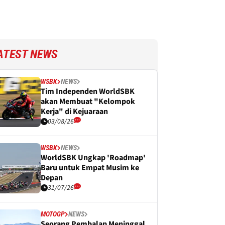
ATEST NEWS
WSBK
NEWS
Tim Independen WorldSBK
akan Membuat "Kelompok
Kerja" di Kejuaraan
03/08/26
WSBK
NEWS
WorldSBK Ungkap 'Roadmap'
Baru untuk Empat Musim ke
Depan
31/07/26
MOTOGP
NEWS
Seorang Pembalap Meninggal