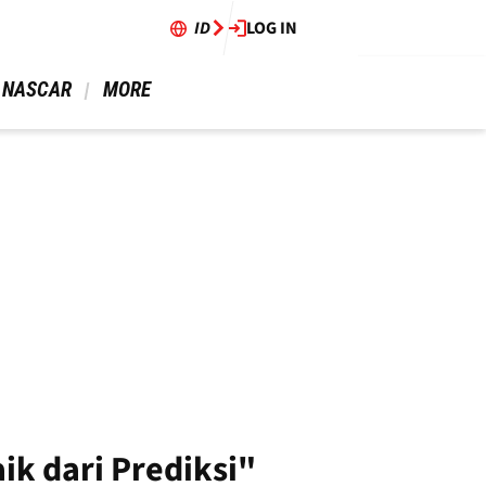
ID
LOG IN
 NASCAR 
 MORE 
k dari Prediksi"