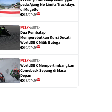
pada Ajang No Limits Trackdays
di Mugello
31/07/26
WSBK
NEWS
Dua Pembalap
Memperebutkan Kursi Ducati
WorldSBK Milik Bulega
30/07/26
WSBK
NEWS
WorldSBK Mempertimbangkan
Comeback Sepang di Masa
Depan
28/07/26