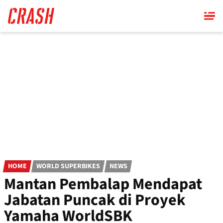
Skip
to
main
content
HOME
WORLD SUPERBIKES
NEWS
Mantan Pembalap Mendapat
Jabatan Puncak di Proyek
Yamaha WorldSBK