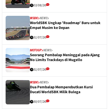
03/08/26
WSBK
NEWS
WorldSBK Ungkap 'Roadmap' Baru untuk
Empat Musim ke Depan
31/07/26
MOTOGP
NEWS
Seorang Pembalap Meninggal pada Ajang
No Limits Trackdays di Mugello
31/07/26
WSBK
NEWS
Dua Pembalap Memperebutkan Kursi
Ducati WorldSBK Milik Bulega
30/07/26