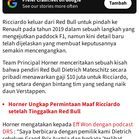
Prefer Crash.Net on Google
Tambah
See our stories more often
Ricciardo keluar dari Red Bull untuk pindah ke
Renault pada tahun 2019 dalam sebuah langkah yang
mengejutkan paddock F1, namun kini detail baru
telah dijelaskan yang membuat keputusannya
semakin mencengangkan.
Team Principal Horner menceritakan sebuah kisah
bahwa pendiri Red Bull Dietrich Mateschitz secara
pribadi menawarkan gaji $10 juta untuk Ricciardo,
yang setara dengan bintang tim yang sedang naik
daun Verstappen.
Horner Ungkap Permintaan Maaf Ricciardo
setelah Tinggalkan Red Bull
Horner mengatakan kepada
Eff Won dengan podcast
DRS
: “Saya berbicara dengan pemilik kami Dietrich
sebelum Grand Prix Austria dan berkata 'terlihat