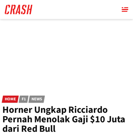
Skip
to
main
content
HOME
F1
NEWS
Horner Ungkap Ricciardo
Pernah Menolak Gaji $10 Juta
dari Red Bull