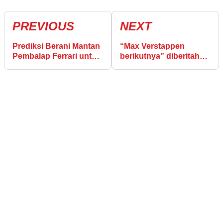
PREVIOUS
NEXT
Prediksi Berani Mantan
“Max Verstappen
Pembalap Ferrari untuk
berikutnya” diberitahu
Musim 2025
“itu bukan yang
diharapkan Mercedes”