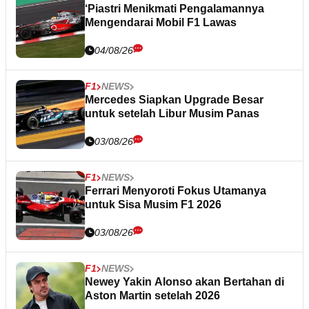
‘Piastri Menikmati Pengalamannya
Mengendarai Mobil F1 Lawas
04/08/26
F1
NEWS
Mercedes Siapkan Upgrade Besar
untuk setelah Libur Musim Panas
03/08/26
F1
NEWS
Ferrari Menyoroti Fokus Utamanya
untuk Sisa Musim F1 2026
03/08/26
F1
NEWS
Newey Yakin Alonso akan Bertahan di
Aston Martin setelah 2026