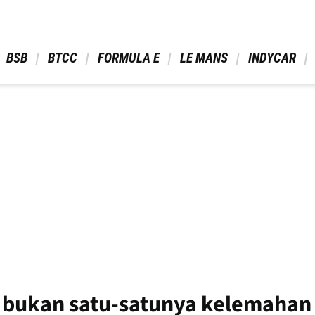
 BSB 
 BTCC 
 FORMULA E 
 LE MANS 
 INDYCAR 
bukan satu-satunya kelemahan F