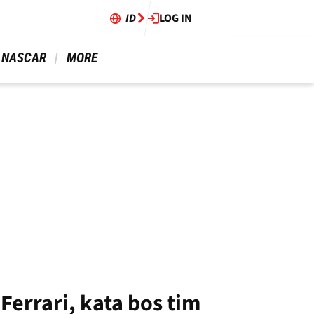
ID
LOG IN
 NASCAR 
 MORE 
errari, kata bos tim