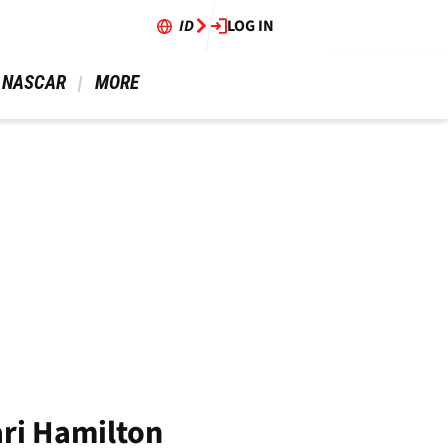
ID
LOG IN
 NASCAR 
 MORE 
ari Hamilton