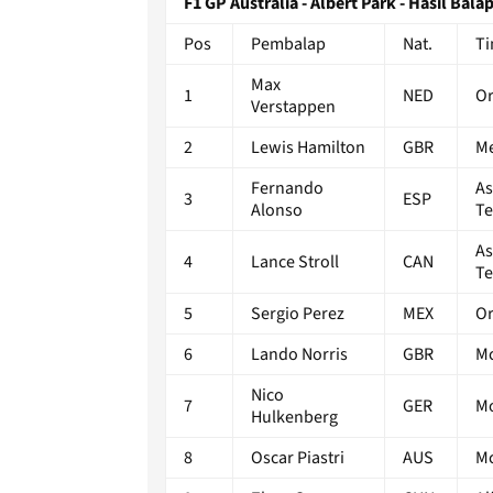
F1 GP Australia - Albert Park - Hasil Bal
Pos
Pembalap
Nat.
T
Max
1
NED
Or
Verstappen
2
Lewis Hamilton
GBR
Me
Fernando
As
3
ESP
Alonso
T
As
4
Lance Stroll
CAN
T
5
Sergio Perez
MEX
Or
6
Lando Norris
GBR
Mc
Nico
7
GER
M
Hulkenberg
8
Oscar Piastri
AUS
Mc