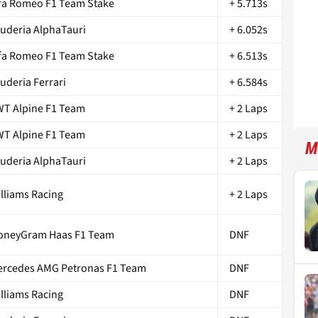
fa Romeo F1 Team Stake
+ 5.713s
uderia AlphaTauri
+ 6.052s
fa Romeo F1 Team Stake
+ 6.513s
uderia Ferrari
+ 6.584s
T Alpine F1 Team
+ 2 Laps
T Alpine F1 Team
+ 2 Laps
M
uderia AlphaTauri
+ 2 Laps
lliams Racing
+ 2 Laps
oneyGram Haas F1 Team
DNF
rcedes AMG Petronas F1 Team
DNF
lliams Racing
DNF