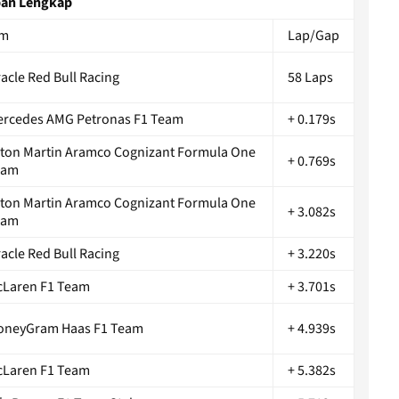
apan Lengkap
im
Lap/Gap
acle Red Bull Racing
58 Laps
rcedes AMG Petronas F1 Team
+ 0.179s
ton Martin Aramco Cognizant Formula One
+ 0.769s
eam
ton Martin Aramco Cognizant Formula One
+ 3.082s
eam
acle Red Bull Racing
+ 3.220s
Laren F1 Team
+ 3.701s
oneyGram Haas F1 Team
+ 4.939s
Laren F1 Team
+ 5.382s