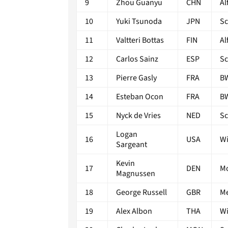
9
Zhou Guanyu
CHN
Al
10
Yuki Tsunoda
JPN
Sc
11
Valtteri Bottas
FIN
Al
12
Carlos Sainz
ESP
Sc
13
Pierre Gasly
FRA
BW
14
Esteban Ocon
FRA
BW
15
Nyck de Vries
NED
Sc
Logan
16
USA
Wi
Sargeant
Kevin
17
DEN
M
Magnussen
18
George Russell
GBR
Me
19
Alex Albon
THA
Wi