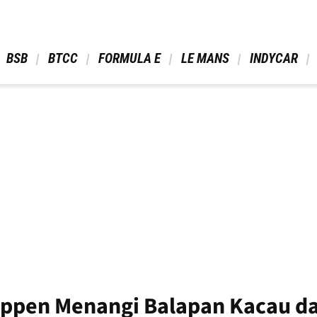
 BSB 
 BTCC 
 FORMULA E 
 LE MANS 
 INDYCAR 
tappen Menangi Balapan Kacau d