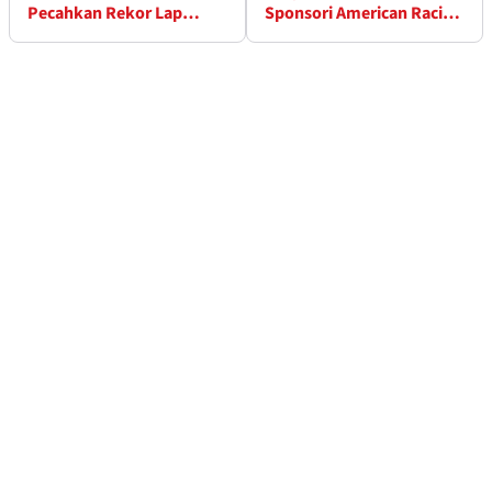
Pecahkan Rekor Lap
Sponsori American Racing
untuk Pole
untuk Musim 2024