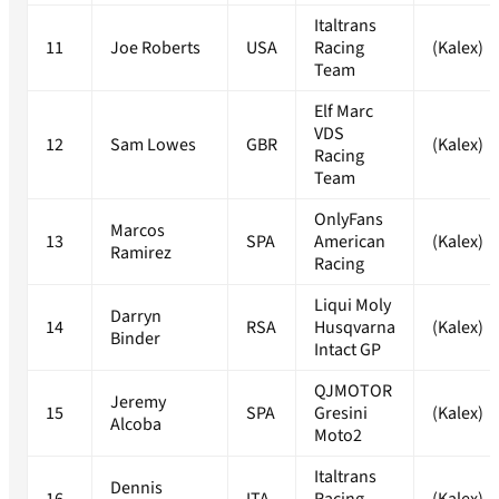
Italtrans
11
Joe Roberts
USA
Racing
(Kalex)
Team
Elf Marc
VDS
12
Sam Lowes
GBR
(Kalex)
Racing
Team
OnlyFans
Marcos
13
SPA
American
(Kalex)
Ramirez
Racing
Liqui Moly
Darryn
14
RSA
Husqvarna
(Kalex)
Binder
Intact GP
QJMOTOR
Jeremy
15
SPA
Gresini
(Kalex)
Alcoba
Moto2
Italtrans
Dennis