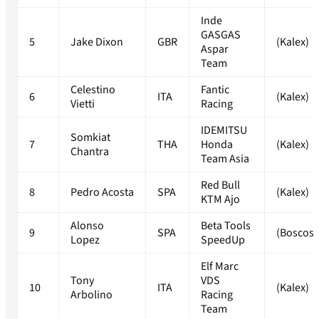
Inde
GASGAS
5
Jake Dixon
GBR
(Kalex)
Aspar
Team
Celestino
Fantic
6
ITA
(Kalex)
Vietti
Racing
IDEMITSU
Somkiat
7
THA
Honda
(Kalex)
Chantra
Team Asia
Red Bull
8
Pedro Acosta
SPA
(Kalex)
KTM Ajo
Alonso
Beta Tools
9
SPA
(Boscosc
Lopez
SpeedUp
Elf Marc
Tony
VDS
10
ITA
(Kalex)
Arbolino
Racing
Team