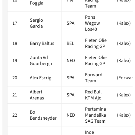
16
ITA
Racing
(Kalex)
Foggia
Team
Pons
Sergio
17
SPA
Wegow
(Kalex)
Garcia
Los40
Fieten Olie
18
Barry Baltus
BEL
(Kalex)
Racing GP
Zonta Vd
Fieten Olie
19
NED
(Kalex)
Goorbergh
Racing GP
Forward
20
Alex Escrig
SPA
(Forwar
Team
Albert
Red Bull
21
SPA
(Kalex)
Arenas
KTM Ajo
Pertamina
Bo
22
NED
Mandalika
(Kalex)
Bendsneyder
SAG Team
Inde