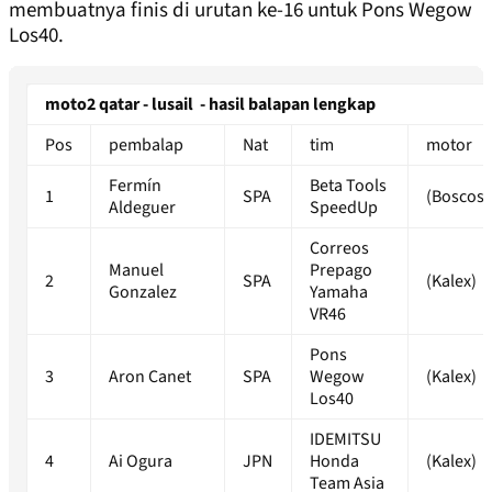
membuatnya finis di urutan ke-16 untuk Pons Wegow
Los40.
moto2 qatar - lusail - hasil balapan lengkap
Pos
pembalap
Nat
tim
motor
Fermín
Beta Tools
1
SPA
(Boscosc
Aldeguer
SpeedUp
Correos
Manuel
Prepago
2
SPA
(Kalex)
Gonzalez
Yamaha
VR46
Pons
3
Aron Canet
SPA
Wegow
(Kalex)
Los40
IDEMITSU
4
Ai Ogura
JPN
Honda
(Kalex)
Team Asia