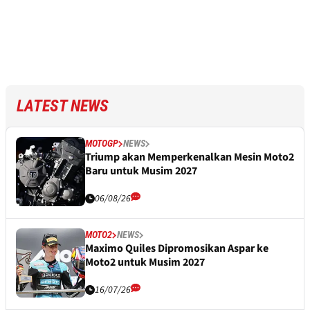
LATEST NEWS
MOTOGP
NEWS
Triump akan Memperkenalkan Mesin Moto2
Baru untuk Musim 2027
06/08/26
MOTO2
NEWS
Maximo Quiles Dipromosikan Aspar ke
Moto2 untuk Musim 2027
16/07/26