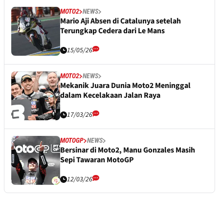
MOTO2
NEWS
Mario Aji Absen di Catalunya setelah
Terungkap Cedera dari Le Mans
15/05/26
MOTO2
NEWS
Mekanik Juara Dunia Moto2 Meninggal
dalam Kecelakaan Jalan Raya
17/03/26
MOTOGP
NEWS
Bersinar di Moto2, Manu Gonzales Masih
Sepi Tawaran MotoGP
12/03/26