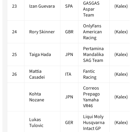
GASGAS
23
Izan Guevara
SPA
(Kalex)
Aspar
Team
OnlyFans
24
Rory Skinner
GBR
American
(Kalex)
Racing
Pertamina
25
Taiga Hada
JPN
Mandalika
(Kalex)
SAG Team
Mattia
Fantic
26
ITA
(Kalex)
Casadei
Racing
Correos
Kohta
Prepago
JPN
(Kalex)
Nozane
Yamaha
VR46
Liqui Moly
Lukas
GER
Husqvarna
(Kalex)
Tulovic
Intact GP