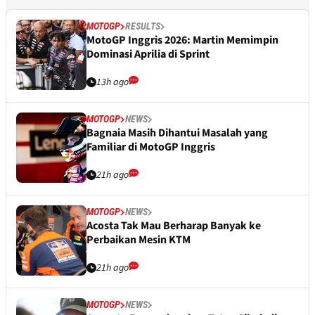
MOTOGP
RESULTS
MotoGP Inggris 2026: Martin Memimpin
Dominasi Aprilia di Sprint
13h ago
MOTOGP
NEWS
Bagnaia Masih Dihantui Masalah yang
Familiar di MotoGP Inggris
21h ago
MOTOGP
NEWS
Acosta Tak Mau Berharap Banyak ke
Perbaikan Mesin KTM
21h ago
MOTOGP
NEWS