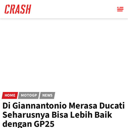
Skip
to
main
content
HOME
MOTOGP
NEWS
Di Giannantonio Merasa Ducati
Seharusnya Bisa Lebih Baik
dengan GP25