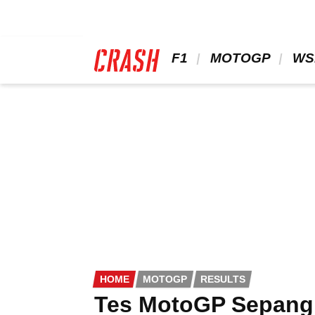
Skip
to
main
content
 F1 
 MOTOGP 
 WS
HOME
MOTOGP
RESULTS
Tes MotoGP Sepang: 