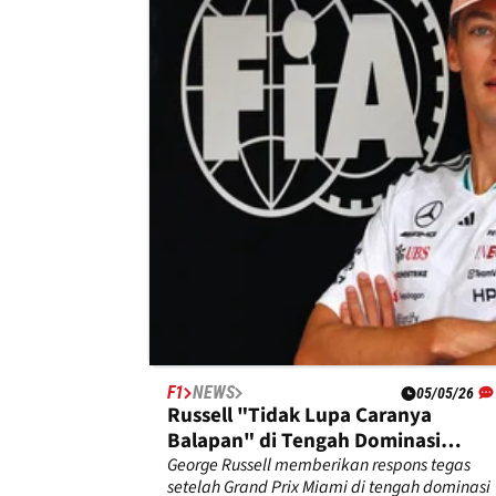
F1
NEWS
06/05/26
Sainz Mengkritik Manuver Agresif
Verstappen di Grand Prix Miami
Carlos Sainz tidak senang dengan gaya bala
agresif Max Verstappen di Grand Prix Miami.
F1
NEWS
05/05/26
Russell "Tidak Lupa Caranya
Balapan" di Tengah Dominasi
Antonelli
George Russell memberikan respons tegas
setelah Grand Prix Miami di tengah dominasi