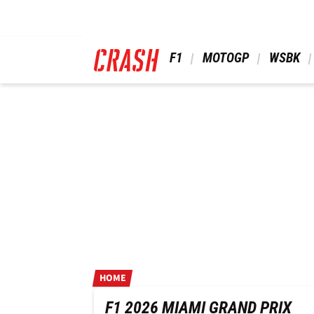
Skip
to
main
content
 F1 
 MOTOGP 
 WSBK 
HOME
F1 2026 MIAMI GRAND PRIX