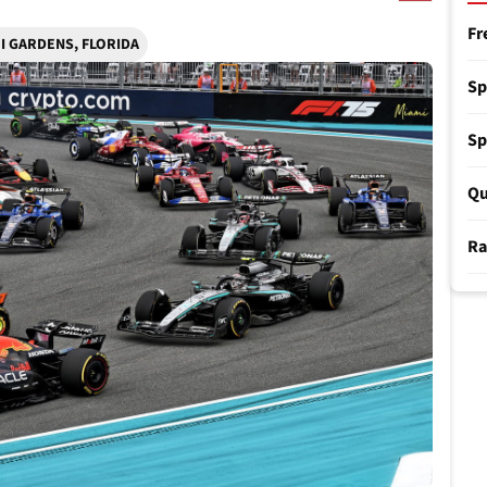
Fr
I GARDENS, FLORIDA
Sp
Sp
Qu
Ra