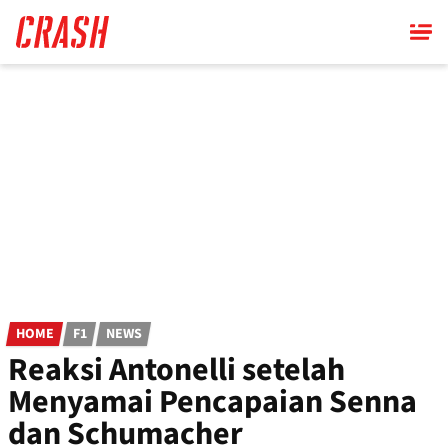
Skip
to
main
content
HOME
F1
NEWS
Reaksi Antonelli setelah
Menyamai Pencapaian Senna
dan Schumacher