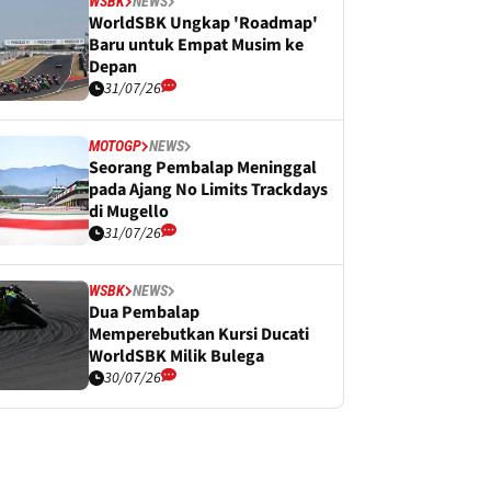
WSBK
NEWS
WorldSBK Ungkap 'Roadmap'
Baru untuk Empat Musim ke
Depan
31/07/26
MOTOGP
NEWS
Seorang Pembalap Meninggal
pada Ajang No Limits Trackdays
di Mugello
31/07/26
WSBK
NEWS
Dua Pembalap
Memperebutkan Kursi Ducati
WorldSBK Milik Bulega
30/07/26