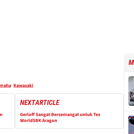
M
amaha
Kawasaki
NEXT
ARTICLE
an
Gerloff Sangat Bersemangat untuk Tes
WorldSBK Aragon