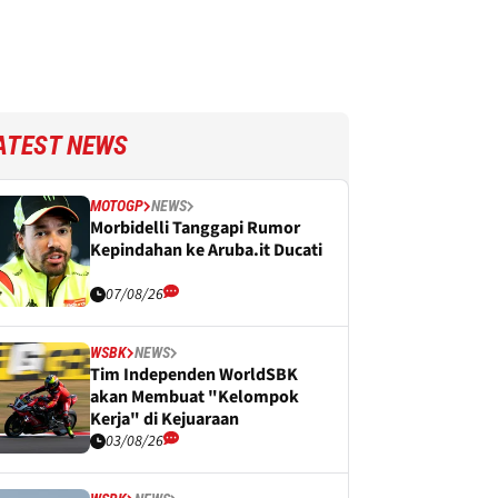
ATEST NEWS
MOTOGP
NEWS
Morbidelli Tanggapi Rumor
Kepindahan ke Aruba.it Ducati
07/08/26
WSBK
NEWS
Tim Independen WorldSBK
akan Membuat "Kelompok
Kerja" di Kejuaraan
03/08/26