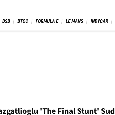
 BSB 
 BTCC 
 FORMULA E 
 LE MANS 
 INDYCAR 
gatlioglu 'The Final Stunt' Sud