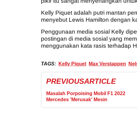
pikir itu sangat menyenangkan untuk
Kelly Piquet adalah putri mantan pe
menyebut Lewis Hamilton dengan kat
Penggunaan media sosial Kelly dipe
postingan di media sosial yang me
menggunakan kata rasis terhadap H
TAGS:
Kelly Piquet
Max Verstappen
Nel
PREVIOUS
ARTICLE
Masalah Porpoising Mobil F1 2022
Mercedes 'Merusak' Mesin