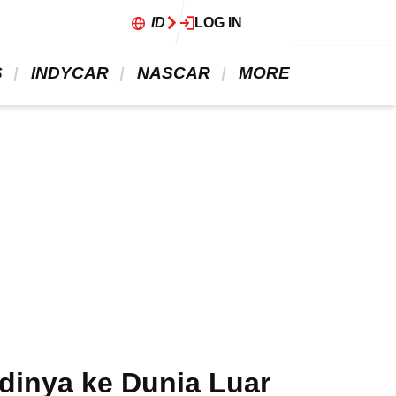
ID
LOG IN
 
 INDYCAR 
 NASCAR 
 MORE 
inya ke Dunia Luar