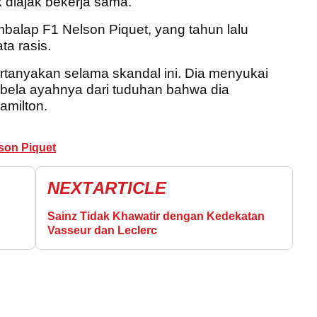
 diajak bekerja sama."
mbalap F1 Nelson Piquet, yang tahun lalu
a rasis.
rtanyakan selama skandal ini. Dia menyukai
mbela ayahnya dari tuduhan bahwa dia
amilton.
son Piquet
NEXT
ARTICLE
Sainz Tidak Khawatir dengan Kedekatan
Vasseur dan Leclerc