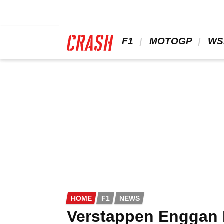
Skip
to
main
content
 F1 
 MOTOGP 
 WS
HOME
F1
NEWS
Verstappen Enggan 