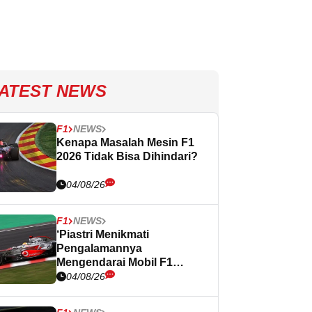
ATEST NEWS
F1
NEWS
Kenapa Masalah Mesin F1
2026 Tidak Bisa Dihindari?
04/08/26
F1
NEWS
‘Piastri Menikmati
Pengalamannya
Mengendarai Mobil F1
Lawas
04/08/26