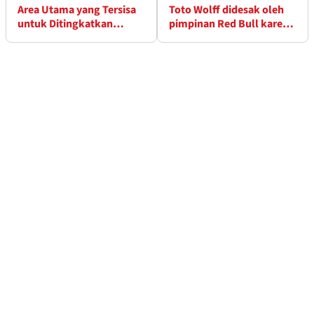
Area Utama yang Tersisa
Toto Wolff didesak oleh
untuk Ditingkatkan
pimpinan Red Bull karena
Mercedes
gagal mendatangkan Max
Verstappen