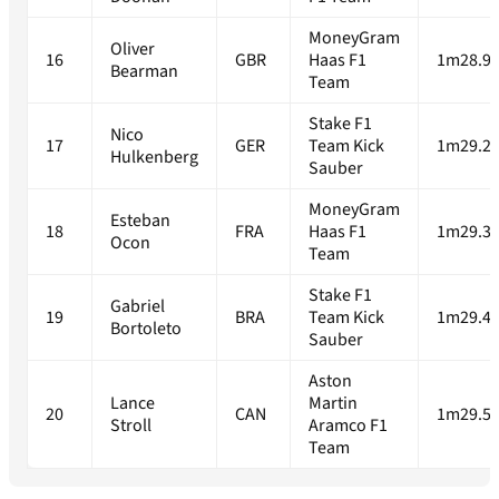
MoneyGram
Oliver
16
GBR
Haas F1
1m28.98
Bearman
Team
Stake F1
Nico
17
GER
Team Kick
1m29.22
Hulkenberg
Sauber
MoneyGram
Esteban
18
FRA
Haas F1
1m29.33
Ocon
Team
Stake F1
Gabriel
19
BRA
Team Kick
1m29.41
Bortoleto
Sauber
Aston
Lance
Martin
20
CAN
1m29.50
Stroll
Aramco F1
Team