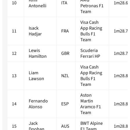
Kimi
AMG
10
ITA
1m28.67
Antonelli
Petronas F1
Team
Visa Cash
Isack
App Racing
11
FRA
1m28.76
Hadjar
Bulls F1
Team
Lewis
Scuderia
12
GBR
1m28.78
Hamilton
Ferrari HP
Visa Cash
Liam
App Racing
13
NZL
1m28.86
Lawson
Bulls F1
Team
Aston
Fernando
Martin
14
ESP
1m28.88
Alonso
Aramco F1
Team
Jack
BWT Alpine
15
AUS
1m28.89
Doohan
F1 Team