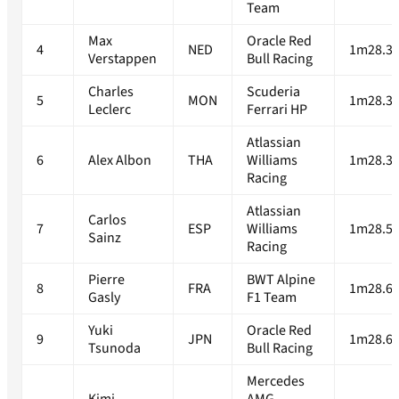
Team
Max
Oracle Red
4
NED
1m28.33
Verstappen
Bull Racing
Charles
Scuderia
5
MON
1m28.37
Leclerc
Ferrari HP
Atlassian
6
Alex Albon
THA
Williams
1m28.38
Racing
Atlassian
Carlos
7
ESP
Williams
1m28.57
Sainz
Racing
Pierre
BWT Alpine
8
FRA
1m28.62
Gasly
F1 Team
Yuki
Oracle Red
9
JPN
1m28.67
Tsunoda
Bull Racing
Mercedes