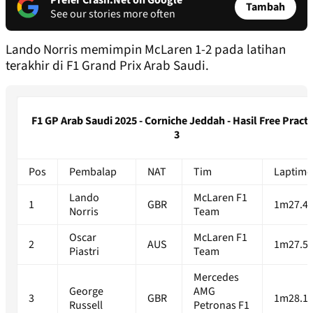
Prefer Crash.Net on Google
Tambah
See our stories more often
Lando Norris memimpin McLaren 1-2 pada latihan
terakhir di F1 Grand Prix Arab Saudi.
F1 GP Arab Saudi 2025 - Corniche Jeddah - Hasil Free Practi
3
Pos
Pembalap
NAT
Tim
Laptime
Lando
McLaren F1
1
GBR
1m27.48
Norris
Team
Oscar
McLaren F1
2
AUS
1m27.51
Piastri
Team
Mercedes
George
AMG
3
GBR
1m28.11
Russell
Petronas F1