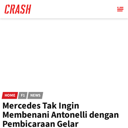
Skip
to
main
content
HOME
F1
NEWS
Mercedes Tak Ingin
Membenani Antonelli dengan
Pembicaraan Gelar