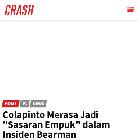
Skip
to
main
content
HOME
F1
NEWS
Colapinto Merasa Jadi
"Sasaran Empuk" dalam
Insiden Bearman