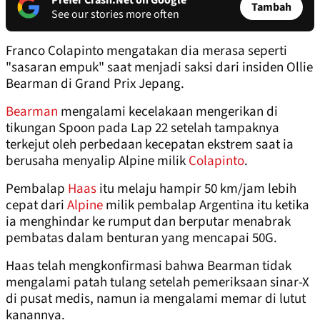
Prefer Crash.Net on Google
Tambah
See our stories more often
Franco Colapinto mengatakan dia merasa seperti
"sasaran empuk" saat menjadi saksi dari insiden Ollie
Bearman di Grand Prix Jepang.
Bearman
mengalami kecelakaan mengerikan di
tikungan Spoon pada Lap 22 setelah tampaknya
terkejut oleh perbedaan kecepatan ekstrem saat ia
berusaha menyalip Alpine milik
Colapinto
.
Pembalap
Haas
itu melaju hampir 50 km/jam lebih
cepat dari
Alpine
milik pembalap Argentina itu ketika
ia menghindar ke rumput dan berputar menabrak
pembatas dalam benturan yang mencapai 50G.
Haas telah mengkonfirmasi bahwa Bearman tidak
mengalami patah tulang setelah pemeriksaan sinar-X
di pusat medis, namun ia mengalami memar di lutut
kanannya.