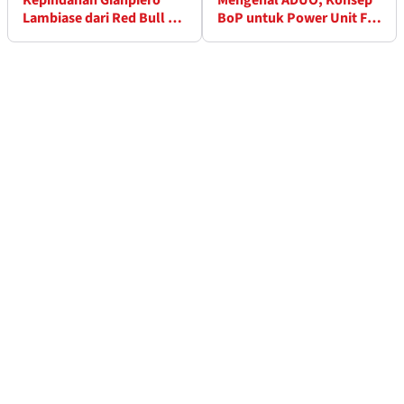
Kepindahan Gianpiero
Mengenal ADUO, Konsep
Lambiase dari Red Bull ke
BoP untuk Power Unit F1
McLaren Dikonfirmasi
Generasi Baru