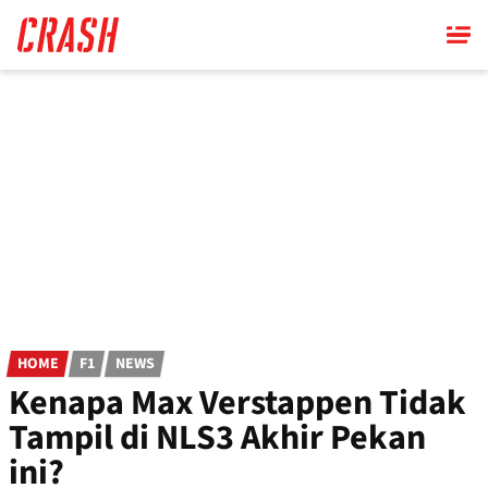
Skip
to
main
content
HOME
F1
NEWS
Kenapa Max Verstappen Tidak
Tampil di NLS3 Akhir Pekan
ini?