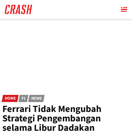
Skip
to
main
content
HOME
F1
NEWS
Ferrari Tidak Mengubah
Strategi Pengembangan
selama Libur Dadakan