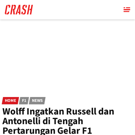
Skip
to
main
content
HOME
F1
NEWS
Wolff Ingatkan Russell dan
Antonelli di Tengah
Pertarungan Gelar F1