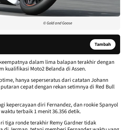
© Gold and Goose
Tambah
 keempatnya dalam lima balapan terakhir dengan
kualifikasi Moto2 Belanda di Assen.
ptime, hanya seperseratus dari catatan Johann
 putaran cepat dengan rekan setimnya di Red Bull
ngi kepercayaan diri Fernandez, dan rookie Spanyol
waktu terbaik 1 menit 36.356 detik.
 tiga ronde terakhir Remy Gardner tidak
a di Jerman, tetapi memberi Fernandez waktu yang