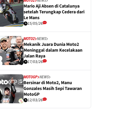
MOTO2
NEWS
Mario Aji Absen di Catalunya
setelah Terungkap Cedera dari
Le Mans
15/05/26
MOTO2
NEWS
Mekanik Juara Dunia Moto2
Meninggal dalam Kecelakaan
Jalan Raya
17/03/26
MOTOGP
NEWS
Bersinar di Moto2, Manu
Gonzales Masih Sepi Tawaran
MotoGP
12/03/26