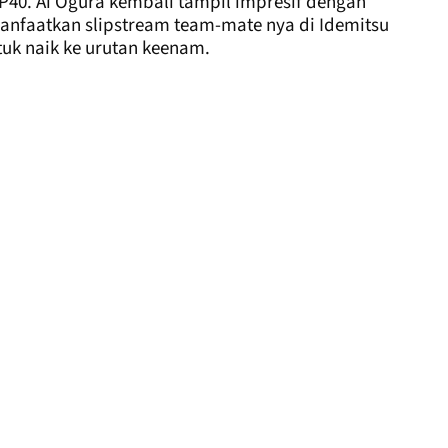
 HP40. Ai Ogura kembali tampil impresif dengan
anfaatkan slipstream team-mate nya di Idemitsu
uk naik ke urutan keenam.