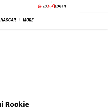
ID
LOG IN
 NASCAR 
 MORE 
ai Rookie