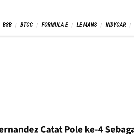
 BSB 
 BTCC 
 FORMULA E 
 LE MANS 
 INDYCAR 
ernandez Catat Pole ke-4 Sebag