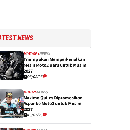
ATEST NEWS
MOTOGP
NEWS
Triump akan Memperkenalkan
Mesin Moto2 Baru untuk Musim
2027
06/08/26
MOTO2
NEWS
Maximo Quiles Dipromosikan
Aspar ke Moto2 untuk Musim
2027
16/07/26