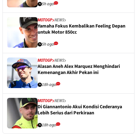
5h ago
MOTOGP
NEWS
Yamaha Fokus Kembalikan Feeling Depan
untuk Motor 850cc
5h ago
MOTOGP
NEWS
Alasan Aneh Alex Marquez Menghindari
Kemenangan Akhir Pekan ini
18h ago
MOTOGP
NEWS
Di Giannantonio Akui Kondisi Cederanya
Lebih Serius dari Perkiraan
18h ago