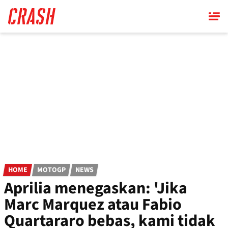
Skip
to
main
content
HOME
MOTOGP
NEWS
Aprilia menegaskan: 'Jika
Marc Marquez atau Fabio
Quartararo bebas, kami tidak