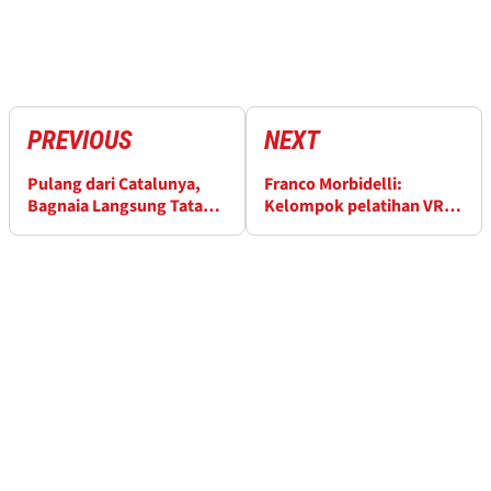
PREVIOUS
NEXT
Pulang dari Catalunya,
Franco Morbidelli:
Bagnaia Langsung Tatap
Kelompok pelatihan VR46
Misano
'yang terbaik', 'menjaga
kaki tetap di tanah,
menarik Anda ke atas
ketika tenggelam'