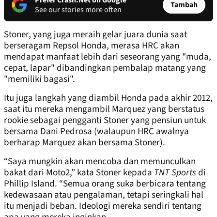
Prefer Crash.Net on Google
Tambah
See our stories more often
Stoner, yang juga meraih gelar juara dunia saat
berseragam Repsol Honda, merasa HRC akan
mendapat manfaat lebih dari seseorang yang "muda,
cepat, lapar" dibandingkan pembalap matang yang
"memiliki bagasi".
Itu juga langkah yang diambil Honda pada akhir 2012,
saat itu mereka mengambil Marquez yang berstatus
rookie sebagai pengganti Stoner yang pensiun untuk
bersama Dani Pedrosa (walaupun HRC awalnya
berharap Marquez akan bersama Stoner).
“Saya mungkin akan mencoba dan memunculkan
bakat dari Moto2,” kata Stoner kepada
TNT Sports
di
Phillip Island. “Semua orang suka berbicara tentang
kedewasaan atau pengalaman, tetapi seringkali hal
itu menjadi beban. Ideologi mereka sendiri tentang