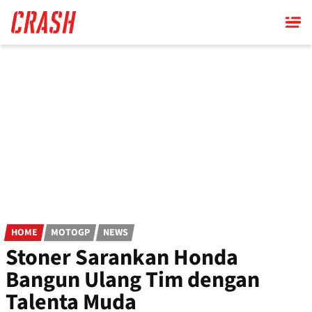
Skip
to
main
content
HOME
MOTOGP
NEWS
Stoner Sarankan Honda
Bangun Ulang Tim dengan
Talenta Muda