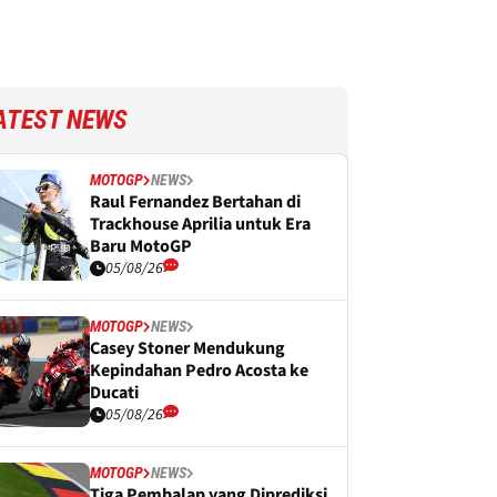
ATEST NEWS
MOTOGP
NEWS
Raul Fernandez Bertahan di
Trackhouse Aprilia untuk Era
Baru MotoGP
05/08/26
MOTOGP
NEWS
Casey Stoner Mendukung
Kepindahan Pedro Acosta ke
Ducati
05/08/26
MOTOGP
NEWS
Tiga Pembalap yang Diprediksi