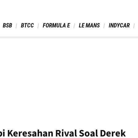
 BSB 
 BTCC 
 FORMULA E 
 LE MANS 
 INDYCAR 
i Keresahan Rival Soal Derek