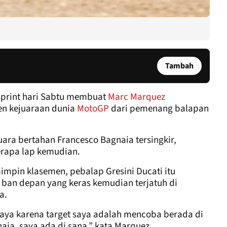
Tambah
Sprint hari Sabtu membuat
Marc Marquez
en kejuaraan dunia
MotoGP
dari pemenang balapan
uara bertahan Francesco Bagnaia tersingkir,
rapa lap kemudian.
mpin klasemen, pebalap Gresini Ducati itu
ban depan yang keras kemudian terjatuh di
a.
aya karena target saya adalah mencoba berada di
naia, saya ada di sana,” kata Marquez.