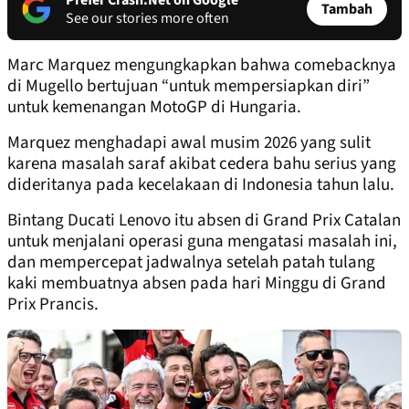
Prefer Crash.Net on Google
Tambah
See our stories more often
Marc Marquez mengungkapkan bahwa comebacknya
di Mugello bertujuan “untuk mempersiapkan diri”
untuk kemenangan MotoGP di Hungaria.
Marquez menghadapi awal musim 2026 yang sulit
karena masalah saraf akibat cedera bahu serius yang
dideritanya pada kecelakaan di Indonesia tahun lalu.
Bintang Ducati Lenovo itu absen di Grand Prix Catalan
untuk menjalani operasi guna mengatasi masalah ini,
dan mempercepat jadwalnya setelah patah tulang
kaki membuatnya absen pada hari Minggu di Grand
Prix Prancis.