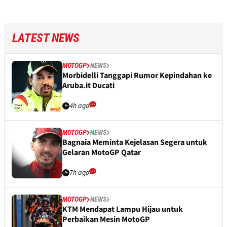
LATEST NEWS
MOTOGP
NEWS
Morbidelli Tanggapi Rumor Kepindahan ke
Aruba.it Ducati
4h ago
MOTOGP
NEWS
Bagnaia Meminta Kejelasan Segera untuk
Gelaran MotoGP Qatar
7h ago
MOTOGP
NEWS
KTM Mendapat Lampu Hijau untuk
Perbaikan Mesin MotoGP