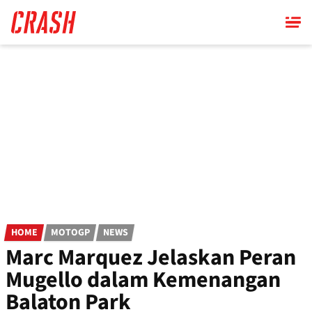
Skip
to
main
content
HOME
MOTOGP
NEWS
Marc Marquez Jelaskan Peran
Mugello dalam Kemenangan
Balaton Park