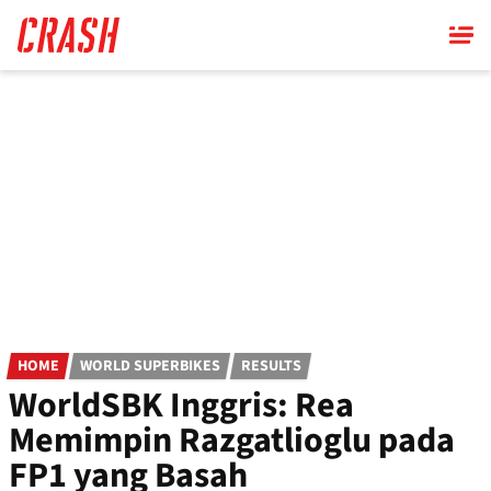
Skip
to
main
content
HOME
WORLD SUPERBIKES
RESULTS
WorldSBK Inggris: Rea
Memimpin Razgatlioglu pada
FP1 yang Basah