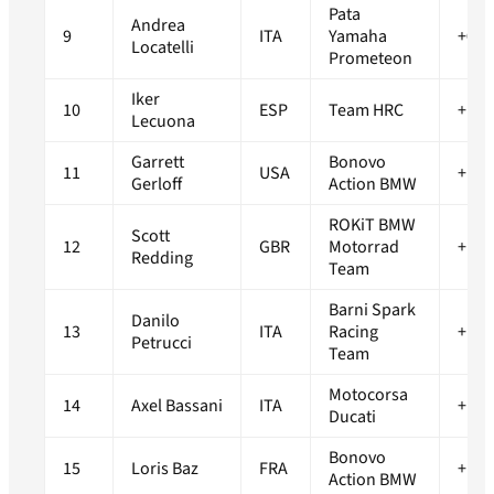
Pata
Andrea
9
ITA
Yamaha
+0.9
Locatelli
Prometeon
Iker
10
ESP
Team HRC
+1.0
Lecuona
Garrett
Bonovo
11
USA
+1.0
Gerloff
Action BMW
ROKiT BMW
Scott
12
GBR
Motorrad
+1.1
Redding
Team
Barni Spark
Danilo
13
ITA
Racing
+1.1
Petrucci
Team
Motocorsa
14
Axel Bassani
ITA
+1.1
Ducati
Bonovo
15
Loris Baz
FRA
+1.3
Action BMW