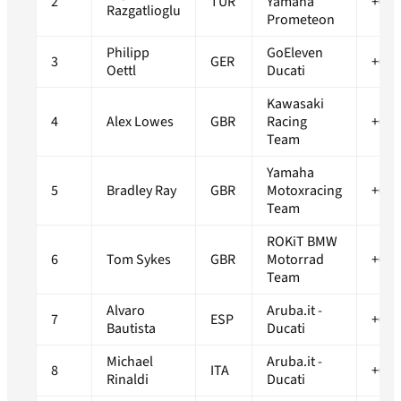
2
TUR
Yamaha
+0.0
Razgatlioglu
Prometeon
Philipp
GoEleven
3
GER
+0.1
Oettl
Ducati
Kawasaki
4
Alex Lowes
GBR
Racing
+0.2
Team
Yamaha
5
Bradley Ray
GBR
Motoxracing
+0.4
Team
ROKiT BMW
6
Tom Sykes
GBR
Motorrad
+0.4
Team
Alvaro
Aruba.it -
7
ESP
+0.5
Bautista
Ducati
Michael
Aruba.it -
8
ITA
+0.9
Rinaldi
Ducati