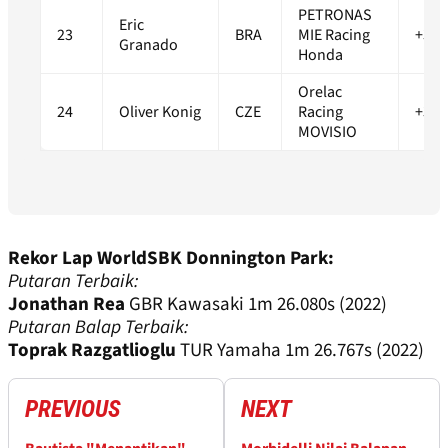
PETRONAS
Eric
23
BRA
MIE Racing
+3.5
Granado
Honda
Orelac
24
Oliver Konig
CZE
Racing
+3.5
MOVISIO
Rekor Lap WorldSBK Donnington Park:
Putaran Terbaik:
Jonathan Rea
GBR Kawasaki 1m 26.080s (2022)
Putaran Balap Terbaik:
Toprak Razgatlioglu
TUR Yamaha 1m 26.767s (2022)
PREVIOUS
NEXT