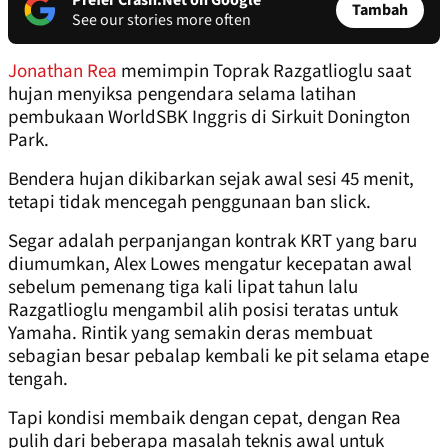
Prefer Crash.Net on Google
Tambah
See our stories more often
Jonathan Rea
memimpin Toprak Razgatlioglu saat
hujan menyiksa pengendara selama latihan
pembukaan WorldSBK Inggris di Sirkuit Donington
Park.
Bendera hujan dikibarkan sejak awal sesi 45 menit,
tetapi tidak mencegah penggunaan ban slick.
Segar adalah perpanjangan kontrak KRT yang baru
diumumkan, Alex Lowes mengatur kecepatan awal
sebelum pemenang tiga kali lipat tahun lalu
Razgatlioglu mengambil alih posisi teratas untuk
Yamaha. Rintik yang semakin deras membuat
sebagian besar pebalap kembali ke pit selama etape
tengah.
Tapi kondisi membaik dengan cepat, dengan Rea
pulih dari beberapa masalah teknis awal untuk