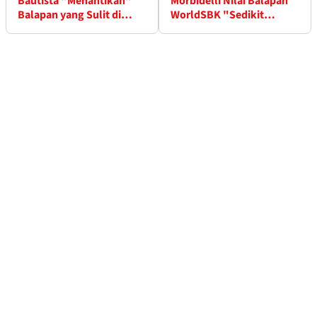
Bautista "Menantikan"
Morbidelli Nilai Balapan
Balapan yang Sulit di
WorldSBK "Sedikit
Donington Park
Membosankan"