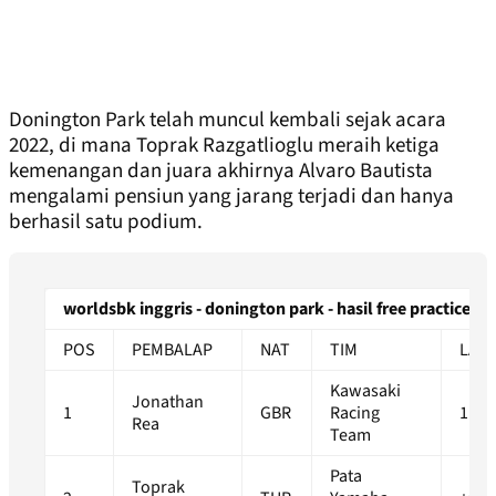
Donington Park telah muncul kembali sejak acara
2022, di mana Toprak Razgatlioglu meraih ketiga
kemenangan dan juara akhirnya Alvaro Bautista
mengalami pensiun yang jarang terjadi dan hanya
berhasil satu podium.
worldsbk inggris - donington park - hasil free practice 1
POS
PEMBALAP
NAT
TIM
LAP
Kawasaki
Jonathan
1
GBR
Racing
1:27
Rea
Team
Pata
Toprak