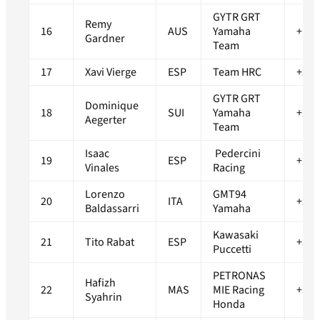
GYTR GRT
Remy
16
AUS
Yamaha
+1.5
Gardner
Team
17
Xavi Vierge
ESP
Team HRC
+2.0
GYTR GRT
Dominique
18
SUI
Yamaha
+2.4
Aegerter
Team
Isaac
Pedercini
19
ESP
+2.4
Vinales
Racing
Lorenzo
GMT94
20
ITA
+2.6
Baldassarri
Yamaha
Kawasaki
21
Tito Rabat
ESP
+3.0
Puccetti
PETRONAS
Hafizh
22
MAS
MIE Racing
+3.2
Syahrin
Honda