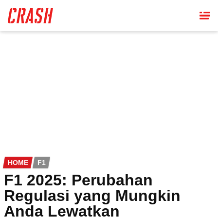
Skip
to
main
content
HOME
F1
F1 2025: Perubahan
Regulasi yang Mungkin
Anda Lewatkan