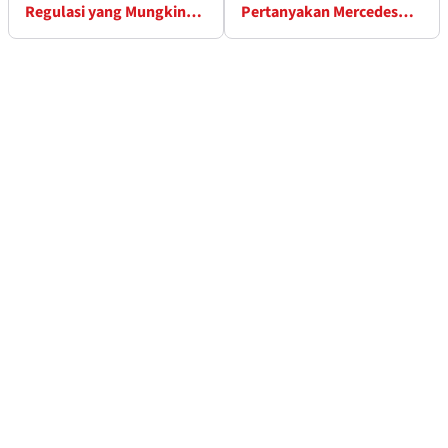
Regulasi yang Mungkin
Pertanyakan Mercedes
Anda Lewatkan
soal Kimi Antonelli