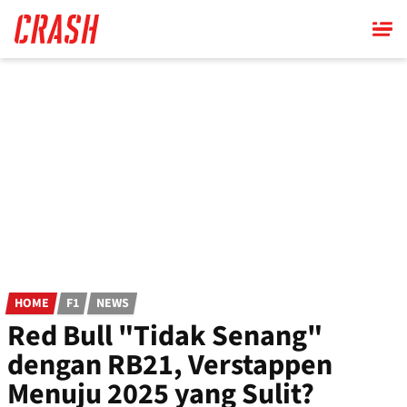
Skip
to
main
content
HOME
F1
NEWS
Red Bull "Tidak Senang"
dengan RB21, Verstappen
Menuju 2025 yang Sulit?