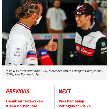
(L ke R ): Lewis Hamilton (GBR) Mercedes AMG F1 dengan Guanyu Zhou
(CHN) Alfa Romeo F1 Team…
PREVIOUS
NEXT
Hamilton Tertawakan
Para Pembalap
Klaim Horner Soal
Peringatkan Risiko