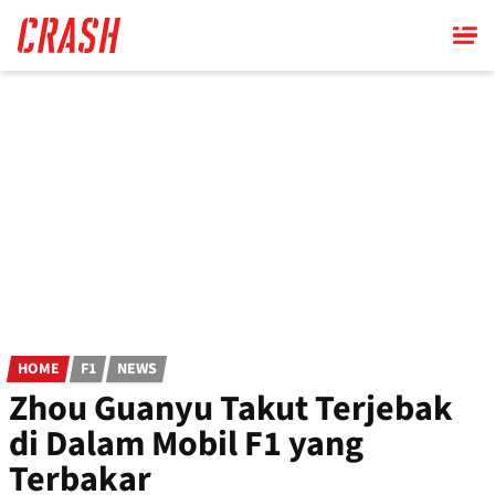
Skip
to
main
content
HOME
F1
NEWS
Zhou Guanyu Takut Terjebak
di Dalam Mobil F1 yang
Terbakar