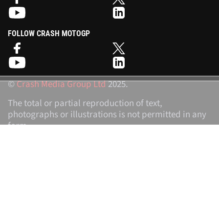
FOLLOW CRASH MOTOGP
©
Crash Media Group Ltd
2025.
The total or partial reproduction of text,
photographs or illustrations is not permitted in any
form.
CRASH.NET
Contact
Crash RSS Newsfeeds
Privacy Policy
Privacy Settings
Login
Sign-Up