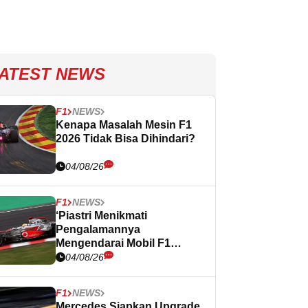
ATEST NEWS
F1
NEWS
Kenapa Masalah Mesin F1
2026 Tidak Bisa Dihindari?
04/08/26
F1
NEWS
‘Piastri Menikmati
Pengalamannya
Mengendarai Mobil F1
Lawas
04/08/26
F1
NEWS
Mercedes Siapkan Upgrade