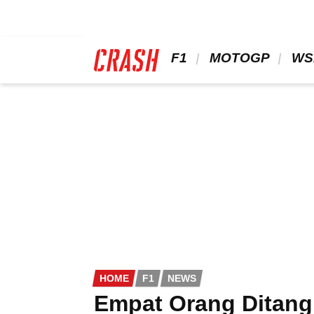
Skip
to
main
content
 F1 
 MOTOGP 
 WS
HOME
F1
NEWS
Empat Orang Ditang