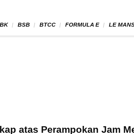
BK 
 BSB 
 BTCC 
 FORMULA E 
 LE MANS
kap atas Perampokan Jam M