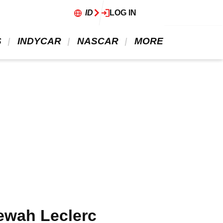
ID
LOG IN
 
 INDYCAR 
 NASCAR 
 MORE 
ewah Leclerc