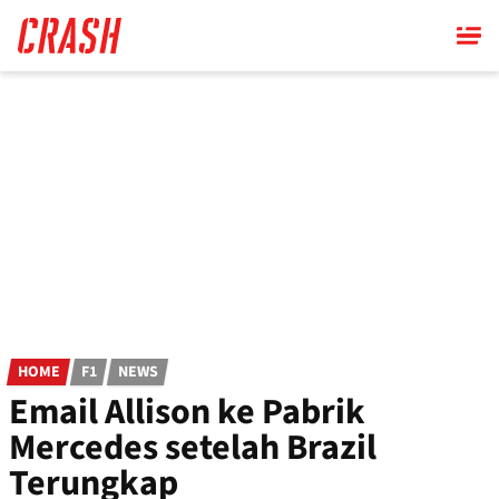
Skip
to
main
content
HOME
F1
NEWS
Email Allison ke Pabrik
Mercedes setelah Brazil
Terungkap