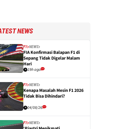
ATEST NEWS
F1
NEWS
FIA Konfirmasi Balapan F1 di
Sepang Tidak Digelar Malam
Hari
19h ago
F1
NEWS
Kenapa Masalah Mesin F1 2026
Tidak Bisa Dihindari?
04/08/26
F1
NEWS
‘Piastri Menikmati