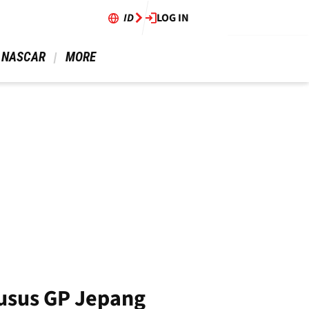
ID
LOG IN
 NASCAR 
 MORE 
husus GP Jepang