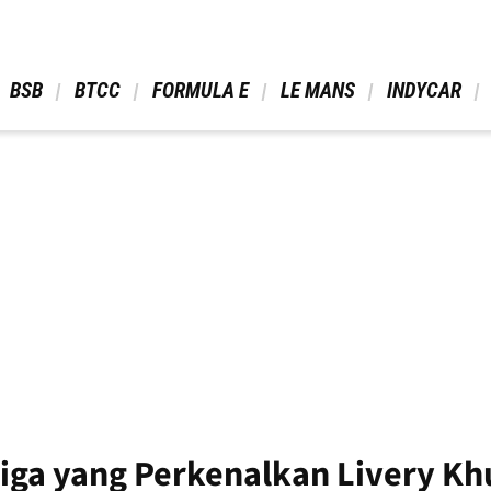
 BSB 
 BTCC 
 FORMULA E 
 LE MANS 
 INDYCAR 
tiga yang Perkenalkan Livery K