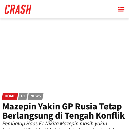
Skip
to
main
content
HOME
F1
NEWS
Mazepin Yakin GP Rusia Tetap
Berlangsung di Tengah Konflik
Pembalap Haas F1 Nikita Mazepin masih yakin