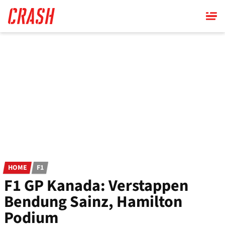
Skip
to
main
content
HOME
F1
F1 GP Kanada: Verstappen
Bendung Sainz, Hamilton
Podium