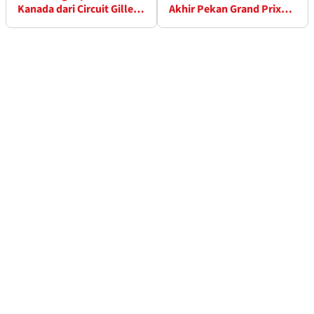
Kanada dari Circuit Gilles
Akhir Pekan Grand Prix
Villeneuve
Kanada