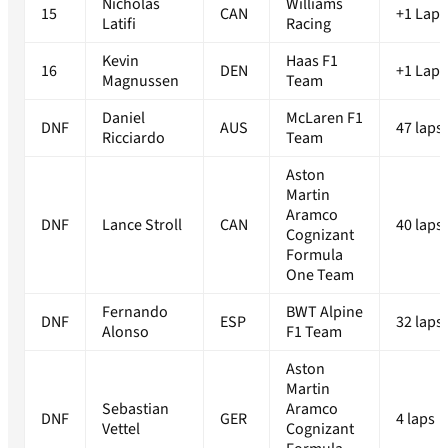
Nicholas
Williams
15
CAN
+1 Lap
Latifi
Racing
Kevin
Haas F1
16
DEN
+1 Lap
Magnussen
Team
Daniel
McLaren F1
DNF
AUS
47 laps
Ricciardo
Team
Aston
Martin
Aramco
DNF
Lance Stroll
CAN
40 laps
Cognizant
Formula
One Team
Fernando
BWT Alpine
DNF
ESP
32 laps
Alonso
F1 Team
Aston
Martin
Sebastian
Aramco
DNF
GER
4 laps
Vettel
Cognizant