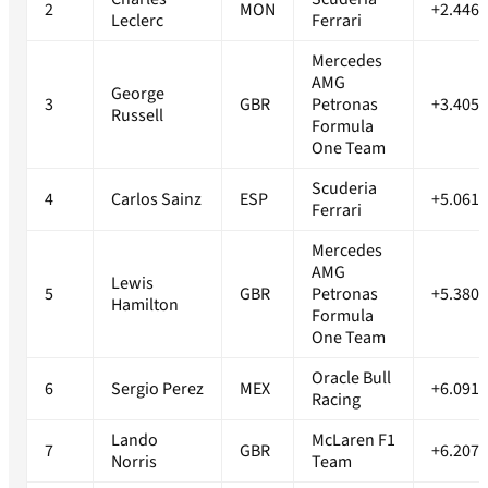
2
MON
+2.446s
Leclerc
Ferrari
Mercedes
AMG
George
3
GBR
Petronas
+3.405s
Russell
Formula
One Team
Scuderia
4
Carlos Sainz
ESP
+5.061s
Ferrari
Mercedes
AMG
Lewis
5
GBR
Petronas
+5.380s
Hamilton
Formula
One Team
Oracle Bull
6
Sergio Perez
MEX
+6.091s
Racing
Lando
McLaren F1
7
GBR
+6.207s
Norris
Team