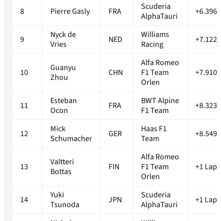
Scuderia
8
Pierre Gasly
FRA
+6.396s
AlphaTauri
Nyck de
Williams
9
NED
+7.122s
Vries
Racing
Alfa Romeo
Guanyu
10
CHN
F1 Team
+7.910s
Zhou
Orlen
Esteban
BWT Alpine
11
FRA
+8.323s
Ocon
F1 Team
Mick
Haas F1
12
GER
+8.549s
Schumacher
Team
Alfa Romeo
Valtteri
13
FIN
F1 Team
+1 Lap
Bottas
Orlen
Yuki
Scuderia
14
JPN
+1 Lap
Tsunoda
AlphaTauri