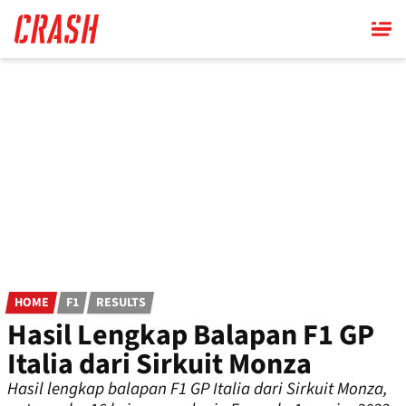
Skip
to
main
content
HOME
F1
RESULTS
Hasil Lengkap Balapan F1 GP
Italia dari Sirkuit Monza
Hasil lengkap balapan F1 GP Italia dari Sirkuit Monza,