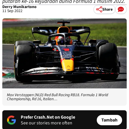
putaran ke-16 kejuaraan dunia Formula 1 musim 2022.
Derry Munikartono
Share
11 Sep 2022
Max Verstappen (NLD) Red Bull Racing RB18. Formula 1 World
Championship, Rd 16, Italian…
Prefer Crash.Net on Google
Tambah
See our stories more often