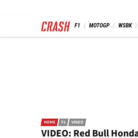
Skip
to
main
content
 F1 
 MOTOGP 
 WSBK 
HOME
F1
VIDEO
VIDEO: Red Bull Honda 