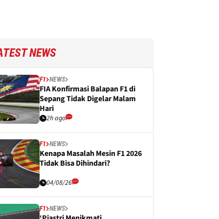
ATEST NEWS
F1
NEWS
FIA Konfirmasi Balapan F1 di
Sepang Tidak Digelar Malam
Hari
2h ago
F1
NEWS
Kenapa Masalah Mesin F1 2026
Tidak Bisa Dihindari?
04/08/26
F1
NEWS
‘Piastri Menikmati