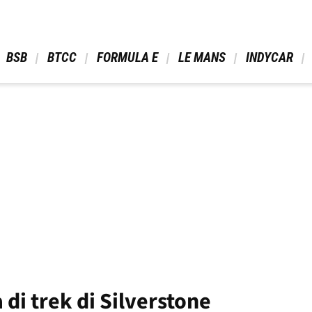
 BSB 
 BTCC 
 FORMULA E 
 LE MANS 
 INDYCAR 
di trek di Silverstone