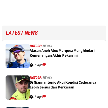
LATEST NEWS
MOTOGP
NEWS
Alasan Aneh Alex Marquez Menghindari
Kemenangan Akhir Pekan ini
1h ago
MOTOGP
NEWS
Di Giannantonio Akui Kondisi Cederanya
Lebih Serius dari Perkiraan
1h ago