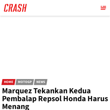
Skip
to
main
content
HOME
MOTOGP
NEWS
Marquez Tekankan Kedua
Pembalap Repsol Honda Harus
Menang