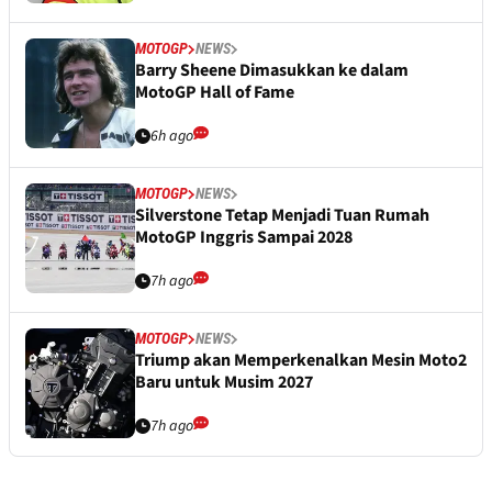
MOTOGP
NEWS
Barry Sheene Dimasukkan ke dalam
MotoGP Hall of Fame
6h ago
MOTOGP
NEWS
Silverstone Tetap Menjadi Tuan Rumah
MotoGP Inggris Sampai 2028
7h ago
MOTOGP
NEWS
Triump akan Memperkenalkan Mesin Moto2
Baru untuk Musim 2027
7h ago