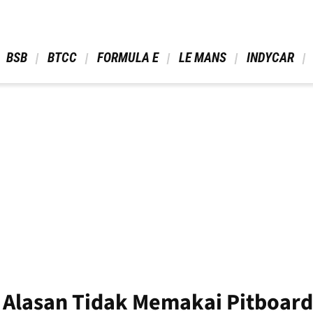
 BSB 
 BTCC 
 FORMULA E 
 LE MANS 
 INDYCAR 
Alasan Tidak Memakai Pitboard 