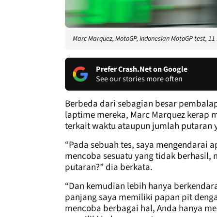
Marc Marquez, MotoGP, Indonesian MotoGP test, 11
Prefer Crash.Net on Google
See our stories more often
Berbeda dari sebagian besar pembala
laptime mereka, Marc Marquez kerap m
terkait waktu ataupun jumlah putaran y
“Pada sebuah tes, saya mengendarai ap
mencoba sesuatu yang tidak berhasil, 
putaran?” dia berkata.
“Dan kemudian lebih hanya berkendara
panjang saya memiliki papan pit dengan
mencoba berbagai hal, Anda hanya men