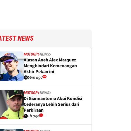
ATEST NEWS
MOTOGP
NEWS
Alasan Aneh Alex Marquez
Menghindari Kemenangan
Akhir Pekan ini
56m ago
MOTOGP
NEWS
Di Giannantonio Akui Kondisi
Cederanya Lebih Serius dari
Perkiraan
1h ago