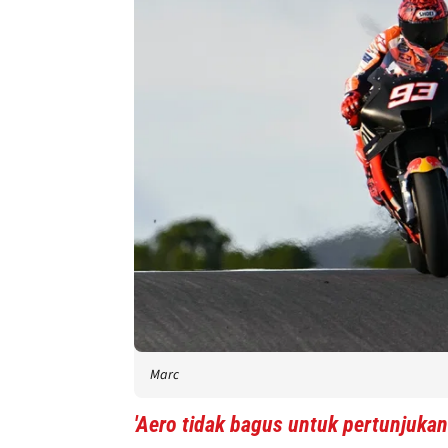
Marc
'Aero tidak bagus untuk pertunjukan