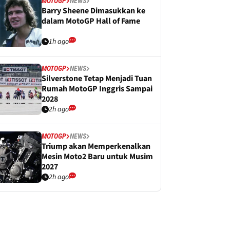
MOTOGP
NEWS
Barry Sheene Dimasukkan ke
dalam MotoGP Hall of Fame
1h ago
MOTOGP
NEWS
Silverstone Tetap Menjadi Tuan
Rumah MotoGP Inggris Sampai
2028
2h ago
MOTOGP
NEWS
Triump akan Memperkenalkan
Mesin Moto2 Baru untuk Musim
2027
2h ago