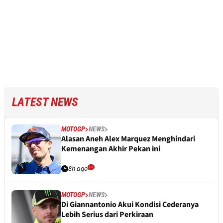
LATEST NEWS
MOTOGP
NEWS
Alasan Aneh Alex Marquez Menghindari
Kemenangan Akhir Pekan ini
8h ago
MOTOGP
NEWS
Di Giannantonio Akui Kondisi Cederanya
Lebih Serius dari Perkiraan