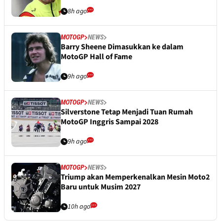
8h ago
MOTOGP
NEWS
Barry Sheene Dimasukkan ke dalam
MotoGP Hall of Fame
9h ago
MOTOGP
NEWS
Silverstone Tetap Menjadi Tuan Rumah
MotoGP Inggris Sampai 2028
9h ago
MOTOGP
NEWS
Triump akan Memperkenalkan Mesin Moto2
Baru untuk Musim 2027
10h ago