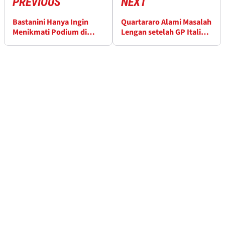
PREVIOUS
NEXT
Bastanini Hanya Ingin
Quartararo Alami Masalah
Menikmati Podium di
Lengan setelah GP Italia
Tengah Pembicaraan
yang Sulit
Masa Depan