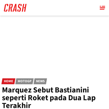
Skip
to
main
content
HOME
MOTOGP
NEWS
Marquez Sebut Bastianini
seperti Roket pada Dua Lap
Terakhir