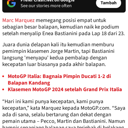
Prefer Crash.Net on Google
Tambah
See our stories more often
Marc Marquez
memegang posisi empat untuk
sebagian besar balapan, kemudian naik ke podium
setelah menyalip Enea Bastianini pada Lap 18 dari 23.
Juara dunia delapan kali itu kemudian memburu
pemimpin klasemen Jorge Martin, tapi Bastianini
langsung 'menyapu' kedua pembalap dengan
kecepatan luar biasanya pada akhir balapan.
MotoGP Italia: Bagnaia Pimpin Ducati 1-2 di
Balapan Kandang
Klasemen MotoGP 2024 setelah Grand Prix Italia
“Hari ini kami punya kecepatan, kami punya
kecepatan,” kata Marquez kepada MotoGP.com. “Saya
ada di sana, selalu bertarung dan dekat dengan
pemain utama – Pecco, Martin dan Bastianini. Namun
hampir sepanjang balapan saya terjebak di belakang