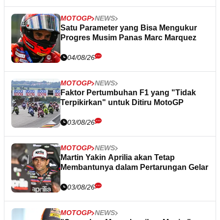
MOTOGP
NEWS
Satu Parameter yang Bisa Mengukur
Progres Musim Panas Marc Marquez
04/08/26
MOTOGP
NEWS
Faktor Pertumbuhan F1 yang "Tidak
Terpikirkan" untuk Ditiru MotoGP
03/08/26
MOTOGP
NEWS
Martin Yakin Aprilia akan Tetap
Membantunya dalam Pertarungan Gelar
03/08/26
MOTOGP
NEWS