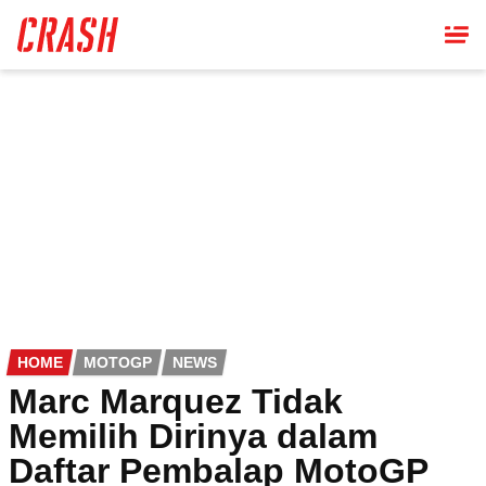
Skip
to
main
content
HOME
MOTOGP
NEWS
Marc Marquez Tidak
Memilih Dirinya dalam
Daftar Pembalap MotoGP