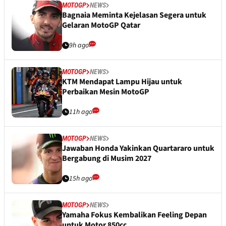
MOTOGP
NEWS
Bagnaia Meminta Kejelasan Segera untuk
Gelaran MotoGP Qatar
9h ago
MOTOGP
NEWS
KTM Mendapat Lampu Hijau untuk
Perbaikan Mesin MotoGP
11h ago
MOTOGP
NEWS
Jawaban Honda Yakinkan Quartararo untuk
Bergabung di Musim 2027
15h ago
MOTOGP
NEWS
Yamaha Fokus Kembalikan Feeling Depan
untuk Motor 850cc