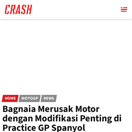
Skip
to
main
content
HOME
MOTOGP
NEWS
Bagnaia Merusak Motor
dengan Modifikasi Penting di
Practice GP Spanyol