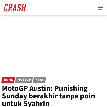
Skip
to
main
content
HOME
MOTOGP
NEWS
MotoGP Austin: Punishing
Sunday berakhir tanpa poin
untuk Syahrin