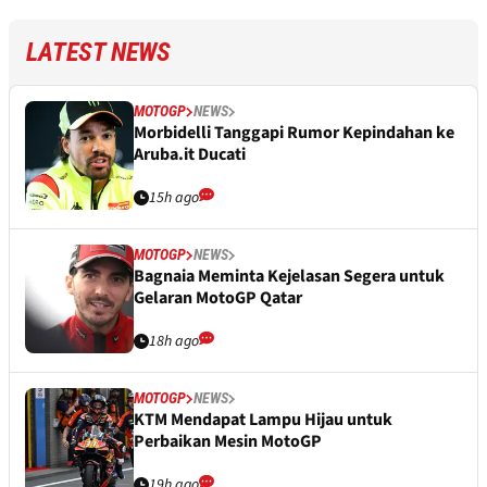
LATEST NEWS
MOTOGP
NEWS
Morbidelli Tanggapi Rumor Kepindahan ke
Aruba.it Ducati
15h ago
MOTOGP
NEWS
Bagnaia Meminta Kejelasan Segera untuk
Gelaran MotoGP Qatar
18h ago
MOTOGP
NEWS
KTM Mendapat Lampu Hijau untuk
Perbaikan Mesin MotoGP
19h ago