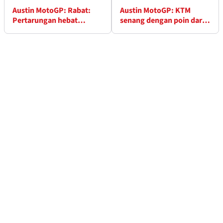
Austin MotoGP: Rabat:
Austin MotoGP: KTM
Pertarungan hebat
senang dengan poin dari
dengan Jack
akhir pekan yang sulit