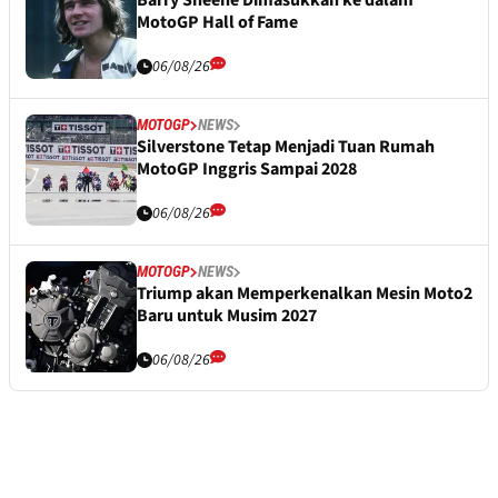
Barry Sheene Dimasukkan ke dalam
MotoGP Hall of Fame
06/08/26
MOTOGP
NEWS
Silverstone Tetap Menjadi Tuan Rumah
MotoGP Inggris Sampai 2028
06/08/26
MOTOGP
NEWS
Triump akan Memperkenalkan Mesin Moto2
Baru untuk Musim 2027
06/08/26