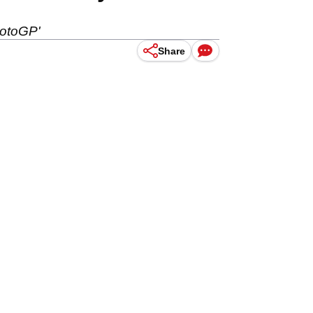
MotoGP'
Share