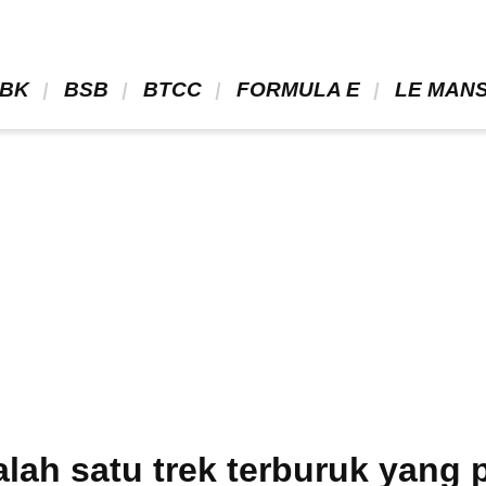
BK 
 BSB 
 BTCC 
 FORMULA E 
 LE MANS
lah satu trek terburuk yang 