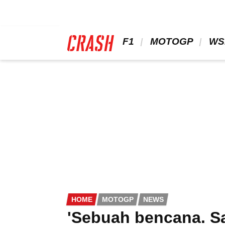
Skip
to
main
content
 F1 
 MOTOGP 
 WS
HOME
MOTOGP
NEWS
'Sebuah bencana. Sa