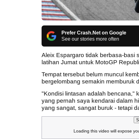
Prefer Crash.Net on Google
See our stories more often
Aleix Espargaro tidak berbasa-basi 
latihan Jumat untuk MotoGP Republ
Tempat tersebut belum muncul kembal
bergelombang semakin memburuk da
"Kondisi lintasan adalah bencana," k
yang pernah saya kendarai dalam hi
yang sangat, sangat buruk - tetapi 
S
Loading this video will expose yo