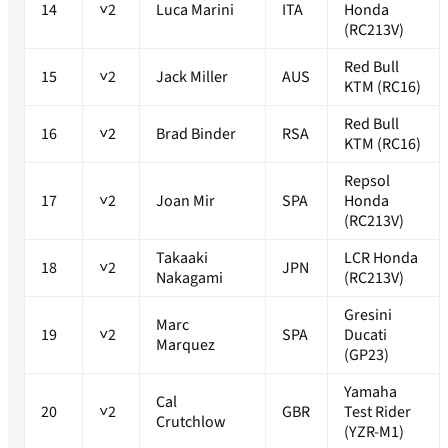
14
˅2
Luca Marini
ITA
Honda
(RC213V)
Red Bull
15
˅2
Jack Miller
AUS
KTM (RC16)
Red Bull
16
˅2
Brad Binder
RSA
KTM (RC16)
Repsol
17
˅2
Joan Mir
SPA
Honda
(RC213V)
Takaaki
LCR Honda
18
˅2
JPN
Nakagami
(RC213V)
Gresini
Marc
19
˅2
SPA
Ducati
Marquez
(GP23)
Yamaha
Cal
20
˅2
GBR
Test Rider
Crutchlow
(YZR-M1)