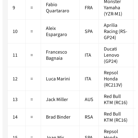
Monster
Fabio
9
=
FRA
Yamaha
Quartararo
(YZR-M1)
Aprilia
Aleix
10
=
SPA
Racing (RS-
Espargaro
GP24)
Ducati
Francesco
11
=
ITA
Lenovo
Bagnaia
(GP24)
Repsol
12
=
Luca Marini
ITA
Honda
(RC213V)
Red Bull
13
=
Jack Miller
AUS
KTM (RC16)
Red Bull
14
=
Brad Binder
RSA
KTM (RC16)
Repsol
15
=
Joan Mir
SPA
Honda