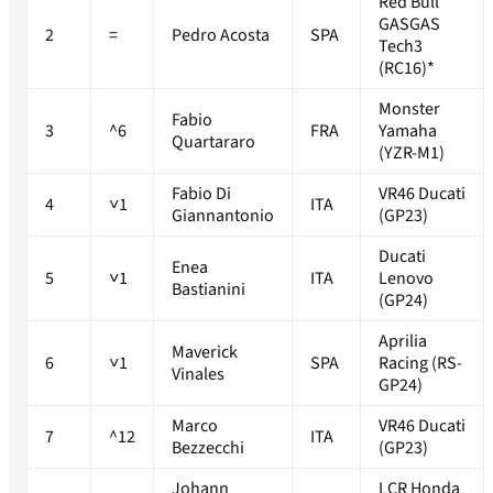
Red Bull
GASGAS
2
=
Pedro Acosta
SPA
Tech3
(RC16)*
Monster
Fabio
3
^6
FRA
Yamaha
Quartararo
(YZR-M1)
Fabio Di
VR46 Ducati
4
˅1
ITA
Giannantonio
(GP23)
Ducati
Enea
5
˅1
ITA
Lenovo
Bastianini
(GP24)
Aprilia
Maverick
6
˅1
SPA
Racing (RS-
Vinales
GP24)
Marco
VR46 Ducati
7
^12
ITA
Bezzecchi
(GP23)
Johann
LCR Honda