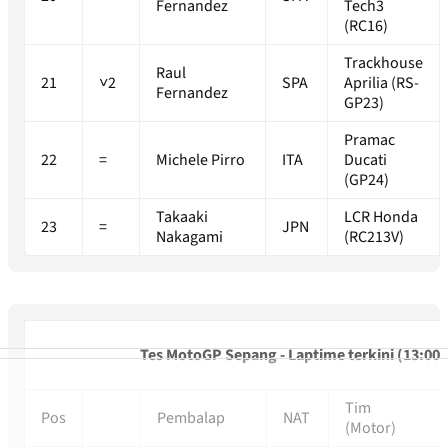
Fernandez
Tech3
(RC16)
Trackhouse
Raul
21
˅2
SPA
Aprilia (RS-
Fernandez
GP23)
Pramac
22
=
Michele Pirro
ITA
Ducati
(GP24)
Takaaki
LCR Honda
23
=
JPN
Nakagami
(RC213V)
Tes MotoGP Sepang - Laptime terkini (13:00)
Tim
Pos
Pembalap
NAT
(Motor)