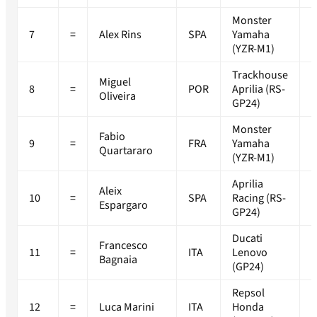
Monster
7
=
Alex Rins
SPA
Yamaha
+
(YZR-M1)
Trackhouse
Miguel
8
=
POR
Aprilia (RS-
+
Oliveira
GP24)
Monster
Fabio
9
=
FRA
Yamaha
+
Quartararo
(YZR-M1)
Aprilia
Aleix
10
=
SPA
Racing (RS-
+
Espargaro
GP24)
Ducati
Francesco
11
=
ITA
Lenovo
+
Bagnaia
(GP24)
Repsol
12
=
Luca Marini
ITA
Honda
+