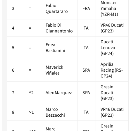
Monster
Fabio
3
=
FRA
Yamaha
Quartararo
(YZR-M1)
Fabio Di
VR46 Ducati
4
=
ITA
Giannantonio
(GP23)
Ducati
Enea
5
=
ITA
Lenovo
Bastianini
(GP24)
Aprilia
Maverick
6
=
SPA
Racing (RS-
Viñales
GP24)
Gresini
7
^2
Alex Marquez
SPA
Ducati
(GP23)
Marco
VR46 Ducati
8
˅1
ITA
Bezzecchi
(GP23)
Gresini
Marc