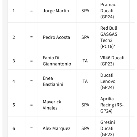
Pramac
1
=
Jorge Martin
SPA
Ducati
1
(GP24)
Red Bull
GASGAS
2
=
Pedro Acosta
SPA
+
Tech3
(RC16)*
Fabio Di
VR46 Ducati
3
=
ITA
+
Giannantonio
(GP23)
Ducati
Enea
4
=
ITA
Lenovo
+
Bastianini
(GP24)
Aprilia
Maverick
5
=
SPA
Racing (RS-
+
Vinales
GP24)
Gresini
6
=
Alex Marquez
SPA
Ducati
+
(GP23)