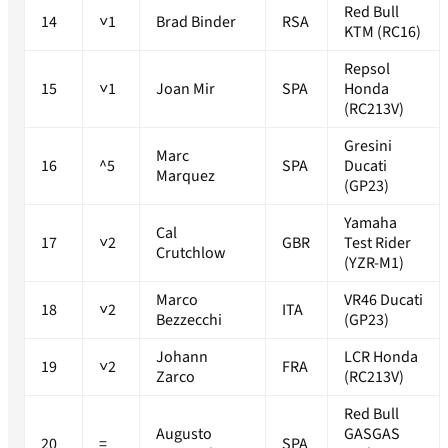
Red Bull
14
˅1
Brad Binder
RSA
KTM (RC16)
Repsol
15
˅1
Joan Mir
SPA
Honda
(RC213V)
Gresini
Marc
16
^5
SPA
Ducati
Marquez
(GP23)
Yamaha
Cal
17
˅2
GBR
Test Rider
Crutchlow
(YZR-M1)
Marco
VR46 Ducati
18
˅2
ITA
Bezzecchi
(GP23)
Johann
LCR Honda
19
˅2
FRA
Zarco
(RC213V)
Red Bull
Augusto
GASGAS
20
=
SPA