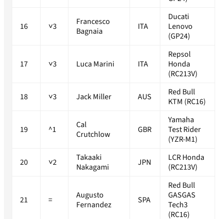
Ducati
Francesco
16
˅3
ITA
Lenovo
Bagnaia
(GP24)
Repsol
17
˅3
Luca Marini
ITA
Honda
(RC213V)
Red Bull
18
˅3
Jack Miller
AUS
KTM (RC16)
Yamaha
Cal
19
^1
GBR
Test Rider
Crutchlow
(YZR-M1)
Takaaki
LCR Honda
20
˅2
JPN
Nakagami
(RC213V)
Red Bull
Augusto
GASGAS
21
=
SPA
Fernandez
Tech3
(RC16)