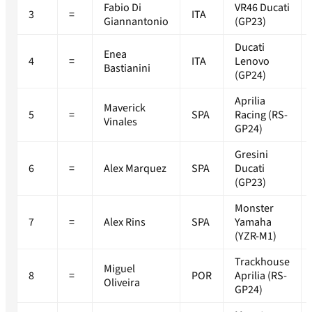
Fabio Di
VR46 Ducati
3
=
ITA
Giannantonio
(GP23)
Ducati
Enea
4
=
ITA
Lenovo
Bastianini
(GP24)
Aprilia
Maverick
5
=
SPA
Racing (RS-
Vinales
GP24)
Gresini
6
=
Alex Marquez
SPA
Ducati
(GP23)
Monster
7
=
Alex Rins
SPA
Yamaha
(YZR-M1)
Trackhouse
Miguel
8
=
POR
Aprilia (RS-
Oliveira
GP24)