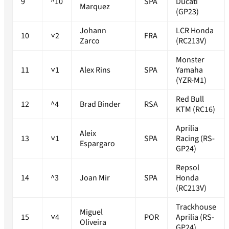
9
^10
SPA
Ducati
Marquez
(GP23)
Johann
LCR Honda
10
˅2
FRA
Zarco
(RC213V)
Monster
11
˅1
Alex Rins
SPA
Yamaha
(YZR-M1)
Red Bull
12
^4
Brad Binder
RSA
KTM (RC16)
Aprilia
Aleix
13
˅1
SPA
Racing (RS-
Espargaro
GP24)
Repsol
14
^3
Joan Mir
SPA
Honda
(RC213V)
Trackhouse
Miguel
15
˅4
POR
Aprilia (RS-
Oliveira
GP24)