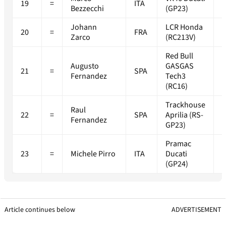
19
=
ITA
+
Bezzecchi
(GP23)
Johann
LCR Honda
20
=
FRA
+
Zarco
(RC213V)
Red Bull
Augusto
GASGAS
21
=
SPA
+
Fernandez
Tech3
(RC16)
Trackhouse
Raul
22
=
SPA
Aprilia (RS-
+
Fernandez
GP23)
Pramac
23
=
Michele Pirro
ITA
Ducati
+
(GP24)
Article continues below
ADVERTISEMENT