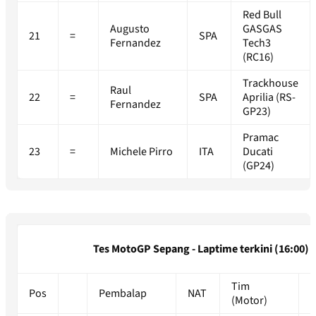
Red Bull
Augusto
GASGAS
21
=
SPA
Fernandez
Tech3
(RC16)
Trackhouse
Raul
22
=
SPA
Aprilia (RS-
Fernandez
GP23)
Pramac
23
=
Michele Pirro
ITA
Ducati
(GP24)
Tes MotoGP Sepang - Laptime terkini (16:00)
Tim
Pos
Pembalap
NAT
L
(Motor)