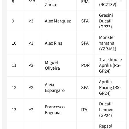
8
^12
FRA
Zarco
(RC213V)
Gresini
9
˅3
Alex Marquez
SPA
Ducati
(GP23)
Monster
10
˅3
Alex Rins
SPA
Yamaha
(YZR-M1)
Trackhouse
Miguel
11
˅3
POR
Aprilia (RS-
Oliveira
GP24)
Aprilia
Aleix
12
˅2
SPA
Racing (RS-
Espargaro
GP24)
Ducati
Francesco
13
˅2
ITA
Lenovo
Bagnaia
(GP24)
Repsol