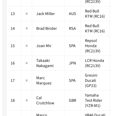
(RC213V)
Red Bull
13
=
Jack Miller
AUS
+
KTM (RC16)
Red Bull
14
=
Brad Binder
RSA
+
KTM (RC16)
Repsol
15
=
Joan Mir
SPA
Honda
+
(RC213V)
Takaaki
LCR Honda
16
=
JPN
+
Nakagami
(RC213V)
Gresini
Marc
17
=
SPA
Ducati
+
Marquez
(GP23)
Yamaha
Cal
18
=
GBR
Test Rider
+
Crutchlow
(YZR-M1)
Marco
VR46 Ducati