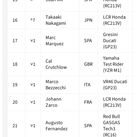
(RC213V)
Takaaki
LCR Honda
16
^7
JPN
Nakagami
(RC213V)
Gresini
Marc
17
˅1
SPA
Ducati
Marquez
(GP23)
Yamaha
Cal
18
˅1
GBR
Test Rider
Crutchlow
(YZR-M1)
Marco
VR46 Ducati
19
˅1
ITA
Bezzecchi
(GP23)
Johann
LCR Honda
20
˅1
FRA
Zarco
(RC213V)
Red Bull
Augusto
GASGAS
21
˅1
SPA
Fernandez
Tech3
(RC16)