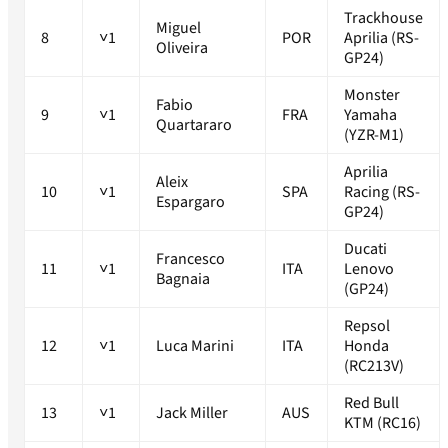
Trackhouse
Miguel
8
˅1
POR
Aprilia (RS-
Oliveira
GP24)
Monster
Fabio
9
˅1
FRA
Yamaha
Quartararo
(YZR-M1)
Aprilia
Aleix
10
˅1
SPA
Racing (RS-
Espargaro
GP24)
Ducati
Francesco
11
˅1
ITA
Lenovo
Bagnaia
(GP24)
Repsol
12
˅1
Luca Marini
ITA
Honda
(RC213V)
Red Bull
13
˅1
Jack Miller
AUS
KTM (RC16)