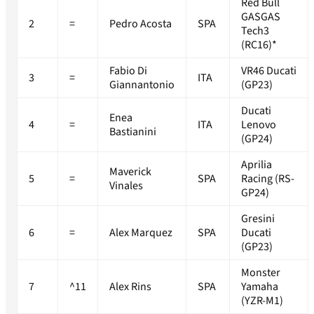
Red Bull
GASGAS
2
=
Pedro Acosta
SPA
Tech3
(RC16)*
Fabio Di
VR46 Ducati
3
=
ITA
Giannantonio
(GP23)
Ducati
Enea
4
=
ITA
Lenovo
Bastianini
(GP24)
Aprilia
Maverick
5
=
SPA
Racing (RS-
Vinales
GP24)
Gresini
6
=
Alex Marquez
SPA
Ducati
(GP23)
Monster
7
^11
Alex Rins
SPA
Yamaha
(YZR-M1)