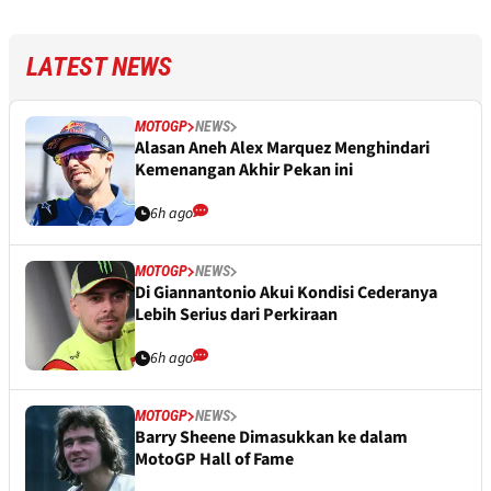
LATEST NEWS
MOTOGP
NEWS
Alasan Aneh Alex Marquez Menghindari
Kemenangan Akhir Pekan ini
6h ago
MOTOGP
NEWS
Di Giannantonio Akui Kondisi Cederanya
Lebih Serius dari Perkiraan
6h ago
MOTOGP
NEWS
Barry Sheene Dimasukkan ke dalam
MotoGP Hall of Fame