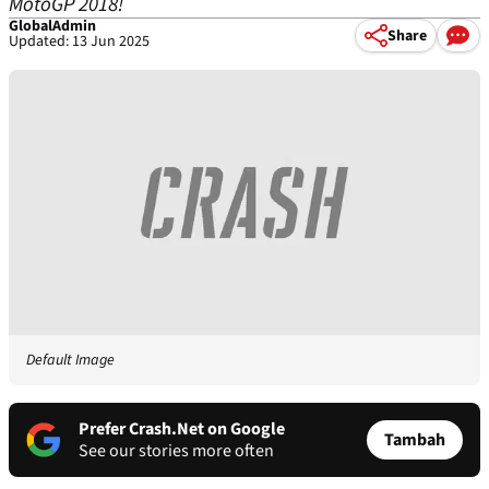
MotoGP 2018!
GlobalAdmin
Share
Updated: 13 Jun 2025
Default Image
Prefer Crash.Net on Google
Tambah
See our stories more often