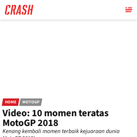
Skip
to
main
content
HOME
MOTOGP
Video: 10 momen teratas
MotoGP 2018
Kenang kembali momen terbaik kejuaraan dunia