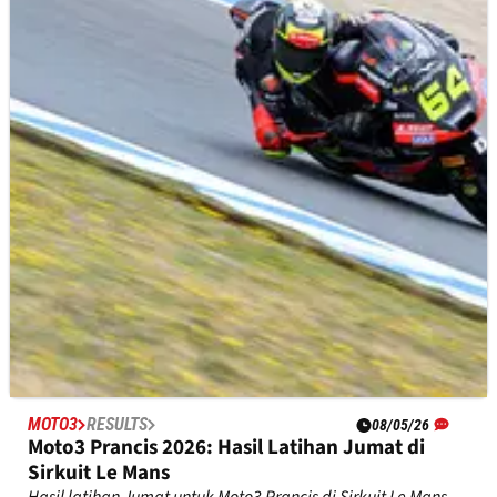
MOTOGP
NEWS
08/05/26
Johann Zarco Mengukur Peluangnya untuk
Kembali Berjaya di Le Mans
Johann Zarco merasa dirinya bukan favorit untuk akhir
pekan MotoGP Prancis meski dateng ke Le Mans sebagai
juara bertahan.
MOTO3
RESULTS
08/05/26
Moto3 Prancis 2026: Hasil Latihan Jumat di
Sirkuit Le Mans