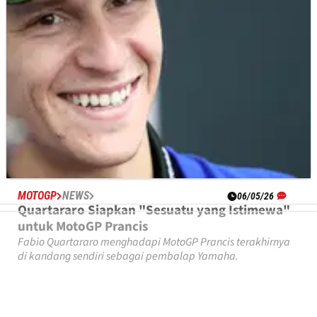
MOTOGP
NEWS
06/05/26
Quartararo Siapkan "Sesuatu yang Istimewa"
untuk MotoGP Prancis
Fabio Quartararo menghadapi MotoGP Prancis terakhirnya
di kandang sendiri sebagai pembalap Yamaha.