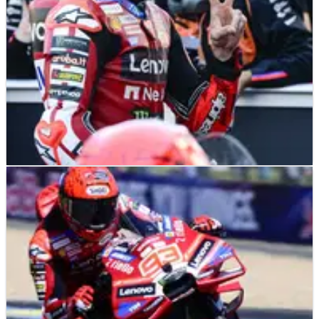
MOTOGP
NEWS
09/05/26
Marc Marquez “Tidak Memahami Gaya
Balapnya” usai Kualifikasi GP Prancis
Marc Marquez mengungkap pengakuan yang
mengkhawatirkan usai kualifikasi GP Prancis.