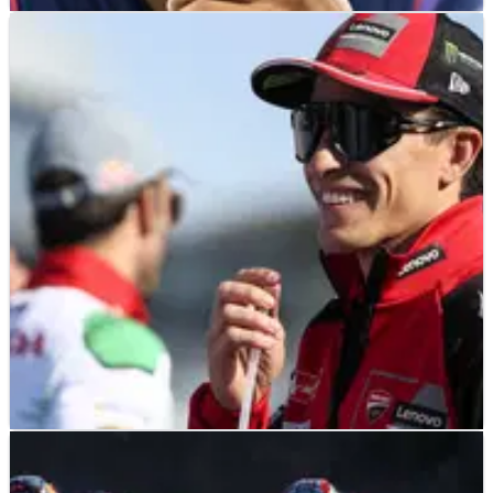
MOTOGP
NEWS
07/05/26
Razgatlioglu "Lebih Bersemangat Daripada
Khawatir" Jelang Debut Le Mans
Toprak Razgatlioglu “memulai dari nol” saat ia melakukan
debutnya di sirkuit Le Mans yang legendaris akhir pekan ini.
MOTOGP
NEWS
07/05/26
Marc Marquez Bersiap untuk Misteri di MotoGP