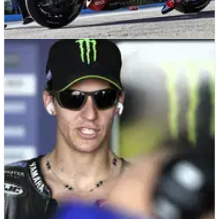
MOTOGP
NEWS
08/05/26
Pecco Bagnaia: “Pretty difficult time for
Ducati” ahead of Le Mans MotoGP
Francesco Bagnaia menjelaskan kesulitan yang dihadapi
Ducati jelang MotoGP Prancis di Le Mans.