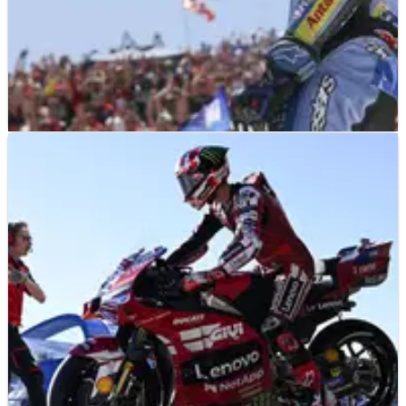
MOTOGP
NEWS
08/05/26
MotoGP Prancis Mengawali 'Tiga Akhir Pekan
Penting' untuk Alex Marquez
Alex Marquez mengatakan tiga balapan berikutnya penting
untuk memahami posisi sebenarnya dengan motor Ducati
2026.