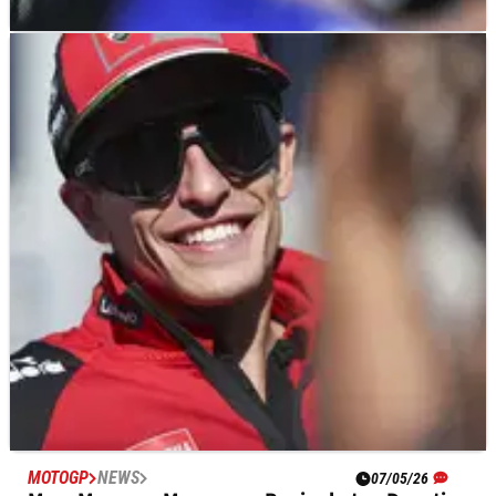
MOTOGP
NEWS
07/05/26
Quartararo Tidak Perlu Pembuktian saat Puasa
Kemenangan Berlanjut
Fabio Quartararo menegaskan bahwa ia "tidak perlu
membuktikan apa pun" kepada orang lain di tengah puasa
kemenangan MotoGP.
MOTOGP
NEWS
07/05/26