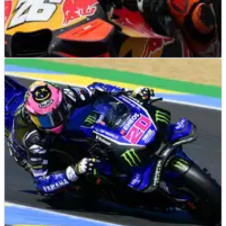
MOTOGP
NEWS
08/05/26
Acosta: Pedrosa "Fokus" dengan Proyek
MotoGP 2027
KTM tidak bisa mengambil risiko kedua pembalap tesnya
cedera, mengingat Dani Pedrosa sangat fokus pada kelas
850cc.