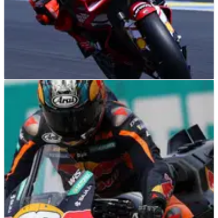
MOTOGP
NEWS
08/05/26
Marc Marquez Gunakan Aero Ducati Versi GP25
di Le Mans
Para pembalap Ducati mengambil jalan berbeda saat
diperkenalkannya pembaruan aero di MotoGP Prancis.