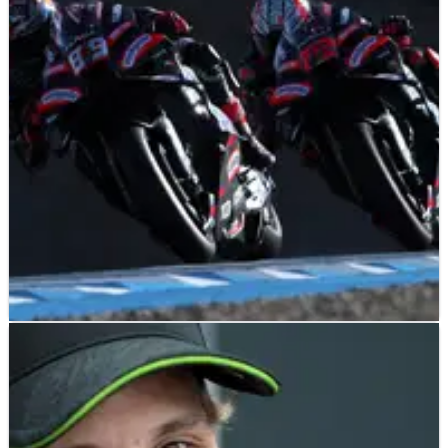
Prancis
Marc Marquez memprediksi banyak hal tak terduga di
MotoGP Prancis, termasuk beberapa "kejutan" cuaca.
MOTOGP
NEWS
07/05/26
Jorge Martin Pede dengan Progresnya Jelang
MotoGP Prancis
Jorge Martin menuju Le Mans dengan kepercayaan diri tinggi
dari tes Jerez.