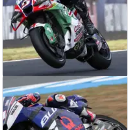
MOTOGP
RESULTS
08/05/26
MotoGP Prancis 2026: Hasil Latihan Hari Jumat
di Sirkuit Le Mans
Hasil latihan hari Jumat untuk MotoGP Prancis di Sirkuit Le
Mans, putaran kelima dari musim 2026.