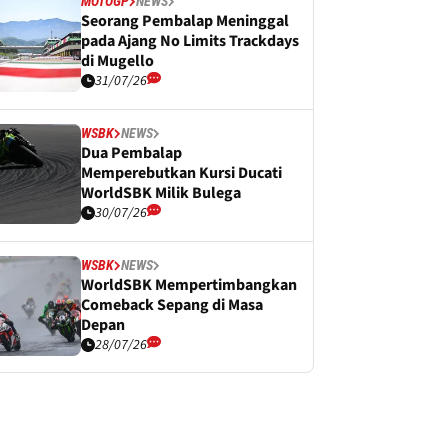
MOTOGP
NEWS
Seorang Pembalap Meninggal
pada Ajang No Limits Trackdays
di Mugello
31/07/26
WSBK
NEWS
Dua Pembalap
Memperebutkan Kursi Ducati
WorldSBK Milik Bulega
30/07/26
WSBK
NEWS
WorldSBK Mempertimbangkan
Comeback Sepang di Masa
Depan
28/07/26