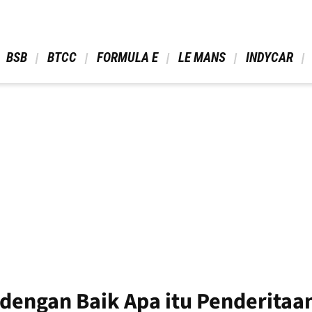
 BSB 
 BTCC 
 FORMULA E 
 LE MANS 
 INDYCAR 
 dengan Baik Apa itu Penderitaa