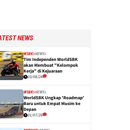
ATEST NEWS
WSBK
NEWS
Tim Independen WorldSBK
akan Membuat "Kelompok
Kerja" di Kejuaraan
03/08/26
WSBK
NEWS
WorldSBK Ungkap 'Roadmap'
Baru untuk Empat Musim ke
Depan
31/07/26