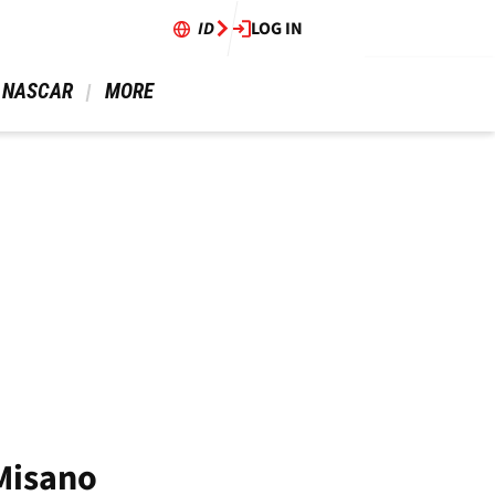
ID
LOG IN
 NASCAR 
 MORE 
 Misano