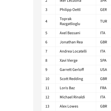
2
Iker Lecuona
SPA
3
Philipp Oettl
GER
Toprak
4
TUR
Razgatlioglu
5
Axel Bassani
ITA
6
Jonathan Rea
GBR
7
Andrea Locatelli
ITA
8
Xavi Vierge
SPA
9
Garrett Gerloff
USA
10
Scott Redding
GBR
11
Loris Baz
FRA
12
Michael Rinaldi
ITA
13
Alex Lowes
GBR