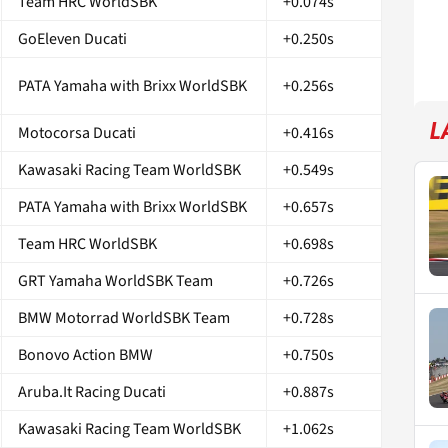
Team HRC WorldSBK
+0.074s
GoEleven Ducati
+0.250s
PATA Yamaha with Brixx WorldSBK
+0.256s
L
Motocorsa Ducati
+0.416s
Kawasaki Racing Team WorldSBK
+0.549s
PATA Yamaha with Brixx WorldSBK
+0.657s
Team HRC WorldSBK
+0.698s
GRT Yamaha WorldSBK Team
+0.726s
BMW Motorrad WorldSBK Team
+0.728s
Bonovo Action BMW
+0.750s
Aruba.It Racing Ducati
+0.887s
Kawasaki Racing Team WorldSBK
+1.062s