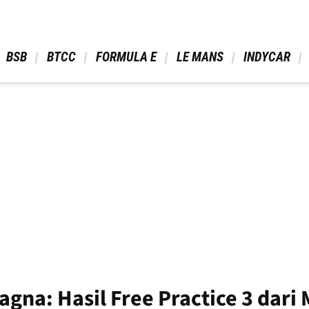
 BSB 
 BTCC 
 FORMULA E 
 LE MANS 
 INDYCAR 
na: Hasil Free Practice 3 dari