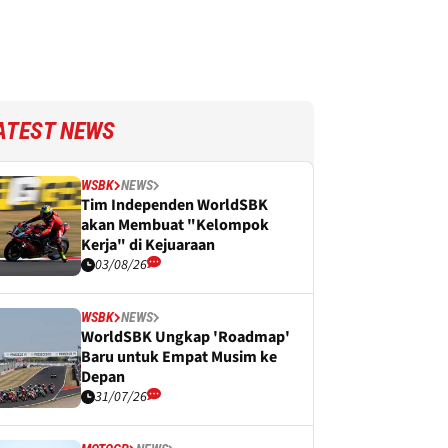
ATEST NEWS
WSBK
NEWS
Tim Independen WorldSBK
akan Membuat "Kelompok
Kerja" di Kejuaraan
03/08/26
WSBK
NEWS
WorldSBK Ungkap 'Roadmap'
Baru untuk Empat Musim ke
Depan
31/07/26