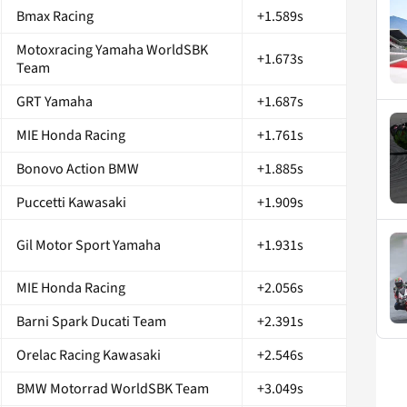
Bmax Racing
+1.589s
Motoxracing Yamaha WorldSBK
+1.673s
Team
GRT Yamaha
+1.687s
MIE Honda Racing
+1.761s
Bonovo Action BMW
+1.885s
Puccetti Kawasaki
+1.909s
Gil Motor Sport Yamaha
+1.931s
MIE Honda Racing
+2.056s
Barni Spark Ducati Team
+2.391s
Orelac Racing Kawasaki
+2.546s
BMW Motorrad WorldSBK Team
+3.049s