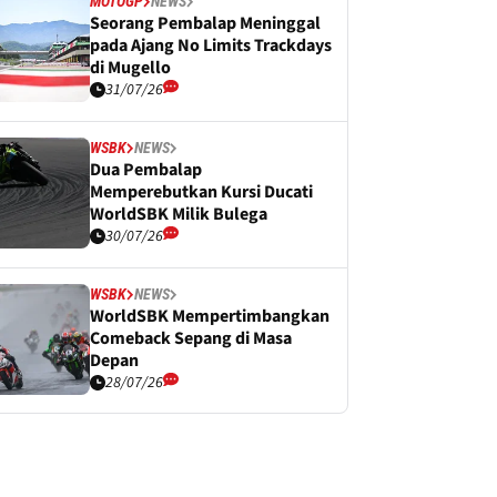
MOTOGP
NEWS
Seorang Pembalap Meninggal
pada Ajang No Limits Trackdays
di Mugello
31/07/26
WSBK
NEWS
Dua Pembalap
Memperebutkan Kursi Ducati
WorldSBK Milik Bulega
30/07/26
WSBK
NEWS
WorldSBK Mempertimbangkan
Comeback Sepang di Masa
Depan
28/07/26