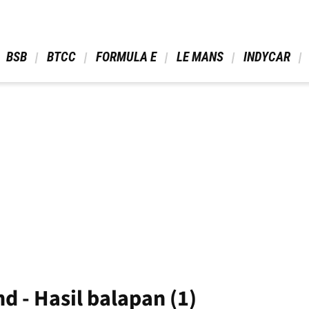
 BSB 
 BTCC 
 FORMULA E 
 LE MANS 
 INDYCAR 
d - Hasil balapan (1)