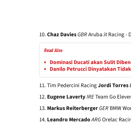
10.
Chaz Davies
GBR
Aruba.it Racing - D
Read Also
Dominasi Ducati akan Sulit Dibe
Danilo Petrucci Dinyatakan Tidak 
11. Tim Pedercini Racing
Jordi Torres
12.
Eugene Laverty
IRE
Team Go Eleven
13.
Markus Reiterberger
GER
BMW Worl
14.
Leandro Mercado
ARG
Orelac Racin