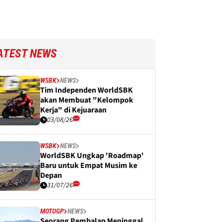
ATEST NEWS
WSBK
NEWS
Tim Independen WorldSBK
akan Membuat "Kelompok
Kerja" di Kejuaraan
03/08/26
WSBK
NEWS
WorldSBK Ungkap 'Roadmap'
Baru untuk Empat Musim ke
Depan
31/07/26
MOTOGP
NEWS
Seorang Pembalap Meninggal