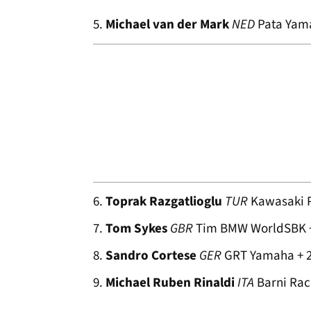
5.
Michael van der Mark
NED
Pata Yama
6.
Toprak Razgatlioglu
TUR
Kawasaki P
7.
Tom Sykes
GBR
Tim BMW WorldSBK +
8.
Sandro Cortese
GER
GRT Yamaha + 2
9.
Michael Ruben Rinaldi
ITA
Barni Rac