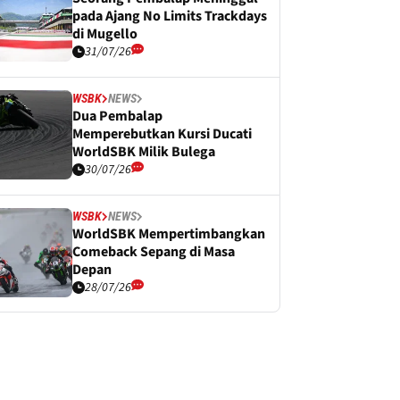
pada Ajang No Limits Trackdays
di Mugello
31/07/26
WSBK
NEWS
Dua Pembalap
Memperebutkan Kursi Ducati
WorldSBK Milik Bulega
30/07/26
WSBK
NEWS
WorldSBK Mempertimbangkan
Comeback Sepang di Masa
Depan
28/07/26