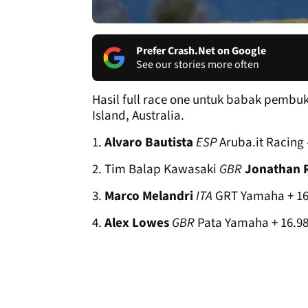
Prefer Crash.Net on Google
See our stories more often
Hasil full race one untuk babak pembuk
Island, Australia.
1.
Alvaro Bautista
ESP
Aruba.it Racing 
2. Tim Balap Kawasaki
GBR
Jonathan 
3.
Marco Melandri
ITA
GRT Yamaha + 16,
4.
Alex Lowes
GBR
Pata Yamaha + 16.9