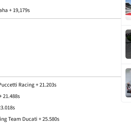
ha + 19,179s
uccetti Racing + 21.203s
 21.488s
3.018s
ing Team Ducati + 25.580s