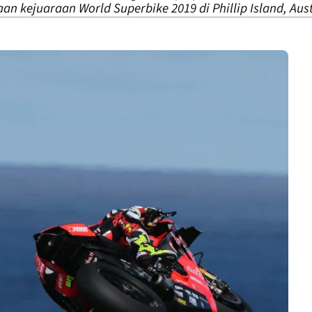
an kejuaraan World Superbike 2019 di Phillip Island, Aust